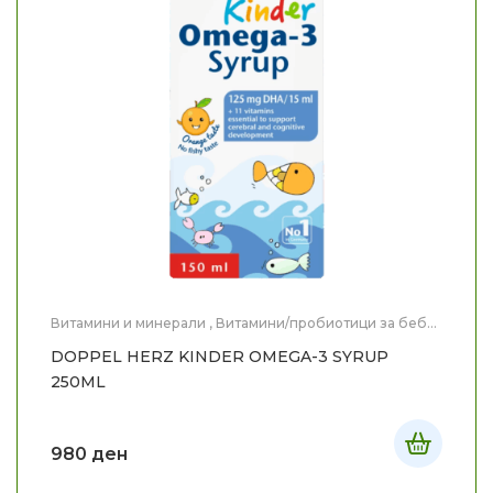
Витамини и минерали
,
Витамини/пробиотици за бебе
и дете
,
Здравје
,
Мајка и Дете
DOPPEL HERZ KINDER OMEGA-3 SYRUP
250ML
980
ден