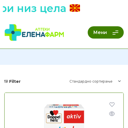
и низ цела
Мени
Filter