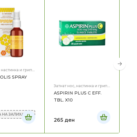
, настинка и грип
,
POLIS SPRAY
Затнат нос, настинка и грип
,
Затн
Здравје
Здр
ASPIRIN PLUS C EFF.
SE
TBL. X10
ЗА
 НА ЗАЛИХА
265
ден
23