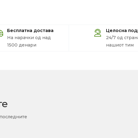
Бесплатна достава
Целосна по
На нарачки од над
24/7 од стран
1500 денари
нашиот тим
те
 последните