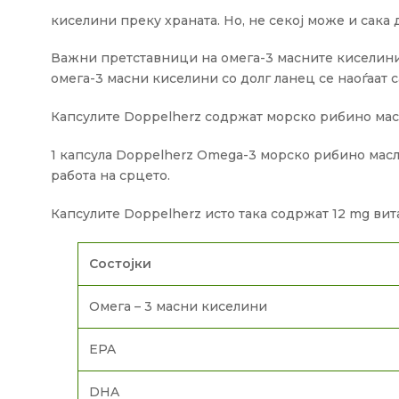
киселини преку храната. Но, не секој може и сака 
Важни претставници на омега-3 масните киселини
омега-3 масни киселини со долг ланец се наоѓаат
Капсулите Doppelherz содржат морско рибино масл
1 капсула Doppelherz Omega-3 морско рибино масл
работа на срцето.
Капсулите Doppelherz исто така содржат 12 mg вит
Состојки
Омега – 3 масни киселини
EPA
DHA