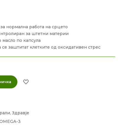
за нормална работа на срцето
контролиран за штетни материи
 масло по капсула
а се заштитат клетките од оксидативен стрес
ничка
рали
,
Здравје
OMEGA-3