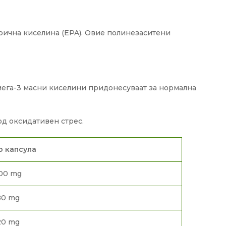
оична киселина (EPA). Овие полинезаситени
мега-3 масни киселини придонесуваат за нормална
од оксидативен стрес.
о капсула
00 mg
80 mg
20 mg