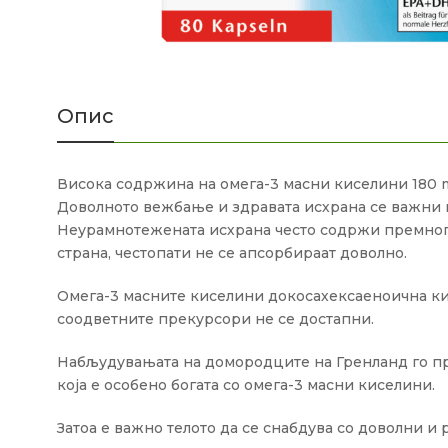
Опис
Висока содржина на омега-3 масни киселини 180 
Доволното вежбање и здравата исхрана се важни 
Неурамнотежената исхрана често содржи премногу
страна, честопати не се апсорбираат доволно.
Омега-3 масните киселини докосахексаеноична ки
соодветните прекурсори не се достапни.
Набљудувањата на домородците на Гренланд го при
која е особено богата со омега-3 масни киселини.
Затоа е важно телото да се снабдува со доволни 