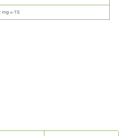
2 mg α-TE