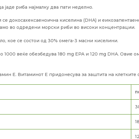
да јаде риба најмалку два пати неделно.
 се докосахексаеноична киселина (DHA) и еикозапентаен
 само во одредени морски риби во високи концентрации.
о, кое се состои од 30% омега-3 масни киселини.
о 1000 веќе обезбедува 180 mg EPA и 120 mg DHA. Овие о
амин Е. Витаминот Е придонесува за заштита на клетките 
п
3
1
1