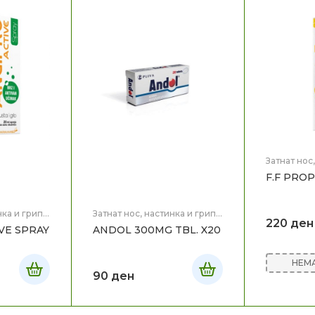
Затнат нос
Здравје
F.F PRO
нка и грип
,
Затнат нос, настинка и грип
,
220
ден
Здравје
VE SPRAY
ANDOL 300MG TBL. X20
НЕМА
90
ден