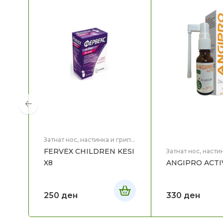
Затнат нос, настинка и грип
,
Здравје
FERVEX CHILDREN KESI
Затнат нос, насти
Здравје
X8
ANGIPRO ACTI
250
ден
330
ден