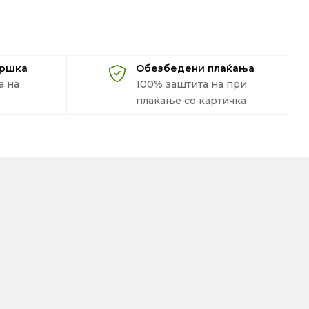
дршка
Обезбедени плаќања
а на
100% заштита на при
плаќање со картичка