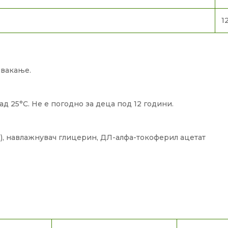
1
џвакање.
над 25°C. Не е погодно за деца под 12 години.
о), навлажнувач глицерин, ДЛ-алфа-токоферил ацетат