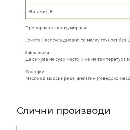
Витамин Е
Препорака за конзумирање
Земете 1 капсула дневно со малку течност без 
Забелешка
Да се ​​чува на суво место и не на температура 
Состојки
Масло од морска риба, желатин (говедско мес
Слични производи