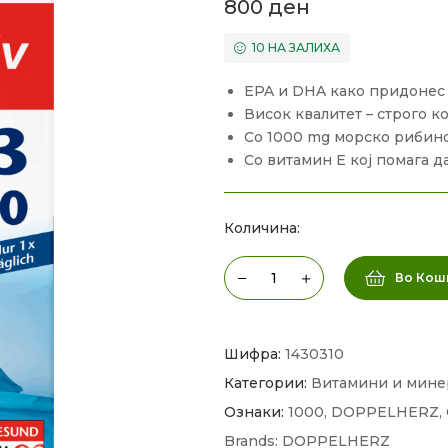
800
ден
10 НА ЗАЛИХА
EPA и DHA како придонес 
Висок квалитет – строго 
Со 1000 mg морско рибино
Со витамин Е кој помага д
Количина:
Во Кош
Шифра:
1430310
Категории:
Витамини и мине
Ознаки:
1000
,
DOPPELHERZ
,
Brands:
DOPPELHERZ