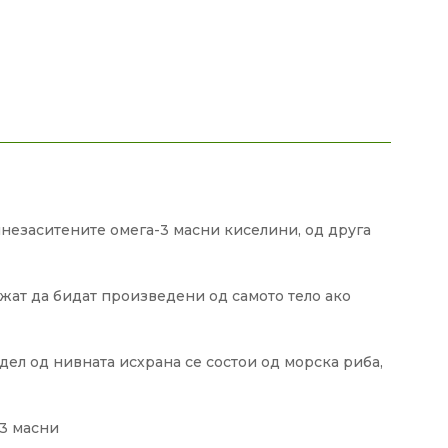
незаситените омега-3 масни киселини, од друга
жат да бидат произведени од самото тело ако
ел од нивната исхрана се состои од морска риба,
-3 масни