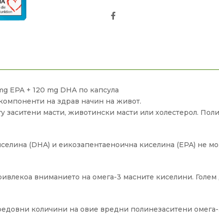
Facebook
mg EPA + 120 mg DHA по капсула
компоненти на здрав начин на живот.
 заситени масти, животински масти или холестерол. Поли
селина (DHA) и еикозапентаеноична киселина (EPA) не мо
влекоа вниманието на омега-3 масните киселини. Голем д
и редовни количини на овие вредни полинезаситени омега