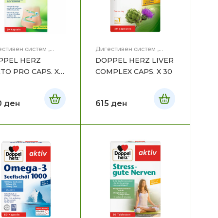
естивен систем
,
Дигестивен систем
,
вје
Здравје
PPEL HERZ
DOPPEL HERZ LIVER
TO PRO CAPS. X
COMPLEX CAPS. X 30
0
ден
615
ден