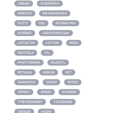
CREAM
CURAPROX
DERCOS
DR.HAUSCHKA
FUTTI
GEL
HYDRATING
KORRES
LAROCHEPOSAY
LIFTACTIV
LOTION
MIXA
MUSTELA
OIL
PHOTODERM
RILASTIL
RITUALS
SERUM
SET
SHAMPOO
SINOZ
SPF30
SPF50+
SPRAY
SUMMER
THEORDINARY
TOLERIANE
URIAGE
VICHY