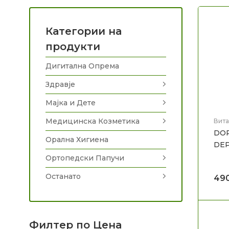
Категории на
продукти
Дигитална Опрема
Здравје
Мајка и Дете
Медицинска Козметика
Вита
Здра
DOP
Орална Хигиена
DEP
Ортопедски Папучи
Останато
49
Филтер по Цена