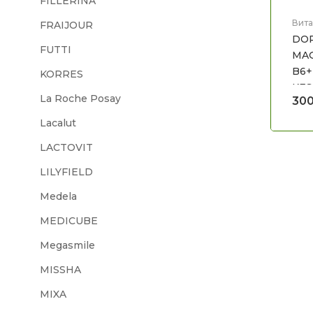
FILLERINA
Вита
FRAIJOUR
Здра
DO
FUTTI
MAG
B6+
KORRES
KES
La Roche Posay
30
Lacalut
LACTOVIT
LILYFIELD
Medela
MEDICUBE
Megasmile
MISSHA
MIXA