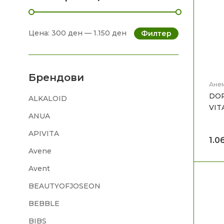
Цена:
300 ден
—
1.150 ден
Филтер
Брендови
Анем
Здра
DOP
ALKALOID
VIT
ANUA
APIVITA
1.0
Avene
Avent
BEAUTYOFJOSEON
BEBBLE
BIBS