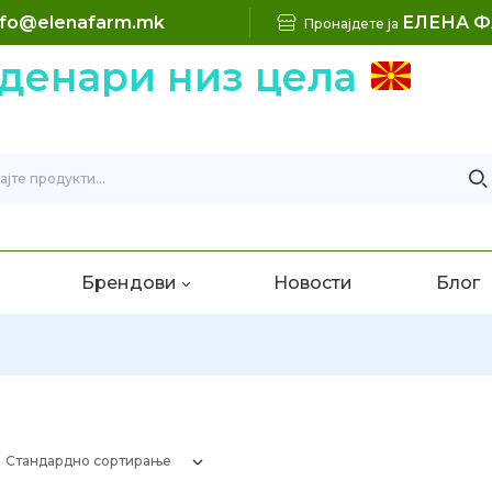
nfo@elenafarm.mk
ЕЛЕНА 
Пронајдете ја
денари низ цела
Брендови
Новости
Блог