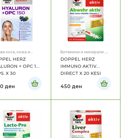
ва коса, кожа и
Витамини и минерали
,
ти
,
Здравје
Здравје
PPEL HERZ
DOPPEL HERZ
LURON + OPC 150
IMMUNO AKTIV
S. X 30
DIRECT X 20 KESI
50
ден
450
ден