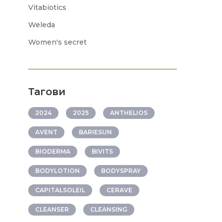
Vitabiotics
Weleda
Women's secret
Тагови
2024
2025
ANTHELIOS
AVENT
BARIESUN
BIODERMA
BIVITS
BODYLOTION
BODYSPRAY
CAPITALSOLEIL
CERAVE
CLEANSER
CLEANSING