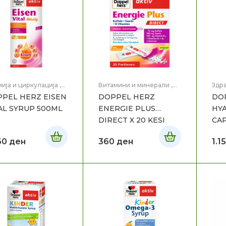
ија и циркулација
,
Витамини и минерали
,
Здра
вје
Здравје
нок
PEL HERZ EISEN
DOPPEL HERZ
DO
AL SYRUP 500ML
ENERGIE PLUS
HYA
DIRECT X 20 KESI
CAP
60
ден
360
ден
1.1