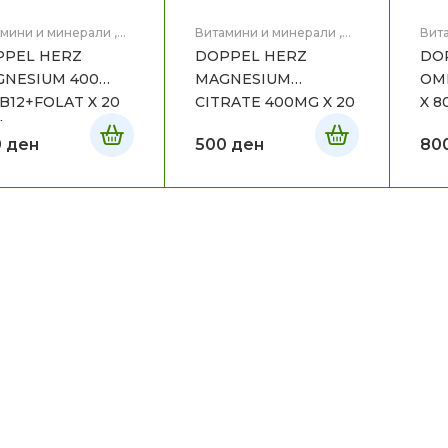
мини и минерали
,
Витамини и минерали
,
Вит
вје
Здравје
Здра
PPEL HERZ
DOPPEL HERZ
DO
NESIUM 400
MAGNESIUM
OME
B12+FOLAT X 20
CITRATE 400MG X 20
X 8
I
0
ден
500
ден
80