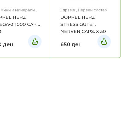
амини и минерали
,
Здравје
,
Нервен систем
вје
PPEL HERZ
DOPPEL HERZ
GA-3 1000 CAPS.
STRESS GUTE
0
NERVEN CAPS. X 30
0
ден
650
ден