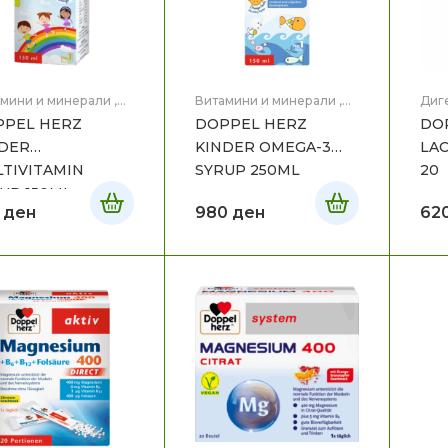
мини и минерали
,
Витамини и минерали
,
Диг
мини/пробиотици за
Витамини/пробиотици за
Здра
PPEL HERZ
DOPPEL HERZ
DO
 и дете
,
Здравје
,
бебе и дете
,
Здравје
,
а и Дете
Мајка и Дете
DER
KINDER OMEGA-3
LAC
TIVITAMIN
SYRUP 250ML
20
UP 150ML
0
ден
980
ден
62