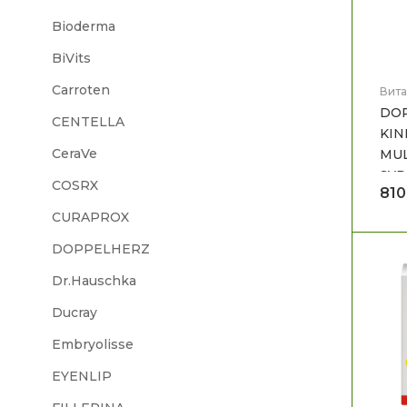
Bioderma
BiVits
Carroten
Вита
Вита
DO
бебе
CENTELLA
Мајк
KIN
CeraVe
MUL
SYR
COSRX
81
CURAPROX
DOPPELHERZ
Dr.Hauschka
Ducray
Embryolisse
EYENLIP