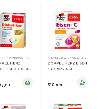
амини и минерали
,
Анемија и циркулација
,
вје
Здравје
PPEL HERZ
DOPPEL HERZ EISEN
BETIKER TBL. X
+ C CAPS. X 30
0
ден
510
ден