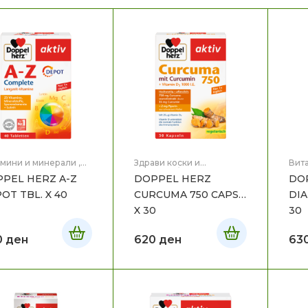
мини и минерали
,
Здрави коски и
Вит
вје
зглобови/ болка
,
Здра
PEL HERZ A-Z
DOPPEL HERZ
DO
Здравје
OT TBL. X 40
CURCUMA 750 CAPS.
DIA
X 30
30
0
ден
620
ден
63