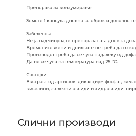
Препорака за конзумирање
Земете 1 капсула дневно со оброк и доволно теч
Забелешка
Не ја надминувајте препорачаната дневна доза
Бремените жени и доилките не треба да го кор
Производот треба да се чува подалеку од дофа
Да не се чува на температура над 25 °C.
Состојки
Екстракт од артишок, дикалциум фосфат, желат
киселини, железни оксиди и хидроксиди, пир
Слични производи