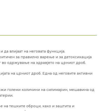
да влијаат на неговата функција.
критичен за правилно варење и за детоксикација
 во одржување на здравјето на црниот дроб.
ијата на црниот дроб. Една од неговите активни
држи големи количини на силимарин, мешавина од
атерии.
е на тешките оброци, како и заштита и