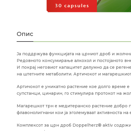
Опис
Ја поддржува функцијата на црниот дроб и жолчн
Редовното консумирање алкохол и постојаното вне
И покрај неговиот капацитет делумно да се реген
на штетните метаболити. Артичокот и магарешкиот
Артичокот е уникатно растение кое долго време е
супстанци, цинарин, го стимулира протокот на жол
Магарешкот трн е медитеранско растение добро п
флавонолигнани кои ја зголемуваат активноста на
Комплексот за црн дроб Doppelherz® aktiv содржи