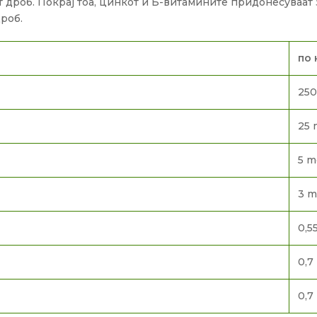
т дроб. Покрај тоа, цинкот и Б-витамините придонесуваа
роб.
по 
25
25 
5 m
3 
0,5
0,7
0,7