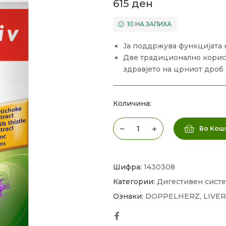
615
ден
10 НА ЗАЛИХА
Ја поддржува функцијата 
Две традиционално корис
здравјето на црниот дроб
Количина:
Во Кош
Шифра:
1430308
Категории:
Дигестивен сист
Ознаки:
DOPPELHERZ
,
LIVE
Facebook