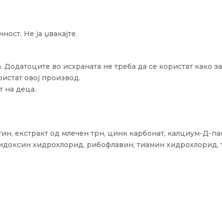
ност. Не ја џвакајте.
. Додатоците во исхраната не треба да се користат како з
истат овој производ.
т на деца.
ин, екстракт од млечен трн, цинк карбонат, калциум-Д-па
идоксин хидрохлорид, рибофлавин, тиамин хидрохлорид, 