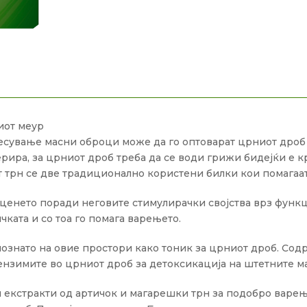
иот меур
сување масни оброци може да го оптоварат црниот дроб и 
ерира, за црниот дроб треба да се води грижи бидејќи е 
 трн се две традиционално користени билки кои помагаат
 ценето поради неговите стимулирачки својства врз функц
чката и со тоа го помага варењето.
ознато на овие простори како тоник за црниот дроб. Со
 ензимите во црниот дроб за детоксикација на штетните м
 екстракти од артичок и магарешки трн за подобро варењ