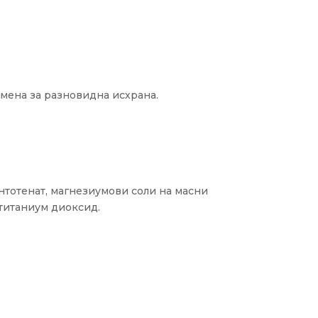
амена за разновидна исхрана.
нтотенат, магнезиумови соли на масни
титаниум диоксид.