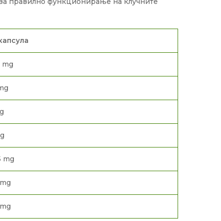
т за правилно функционирање на клучните
капсула
0 mg
mg
g
mg
5 mg
 mg
 mg