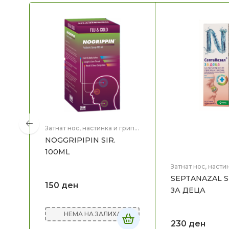
Затнат нос, настинка и грип
,
Здравје
NOGGRIPIPIN SIR.
100ML
Затнат нос, насти
Здравје
SEPTANAZAL S
150
ден
ЗА ДЕЦА
НЕМА НА ЗАЛИХА
230
ден