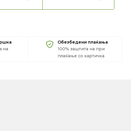
дршка
Обезбедени плаќања
а на
100% заштита на при
плаќање со картичка