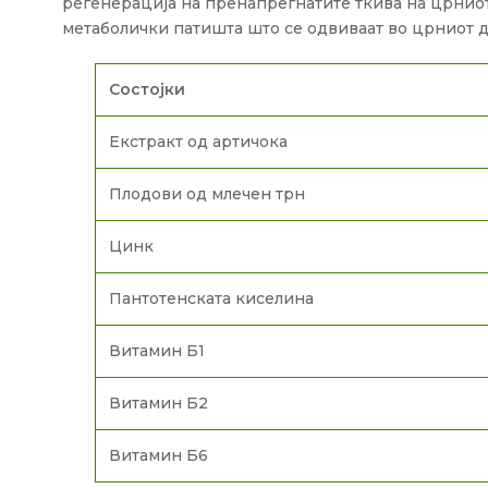
регенерација на пренапрегнатите ткива на црнио
метаболички патишта што се одвиваат во црниот д
Состојки
Екстракт од артичока
Плодови од млечен трн
Цинк
Пантотенската киселина
Витамин Б1
Витамин Б2
Витамин Б6