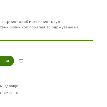
на црниот дроб и жолчниот меур
тени билки кои помагаат во одржување на
ничка
ем
,
Здравје
RCOMPLEX