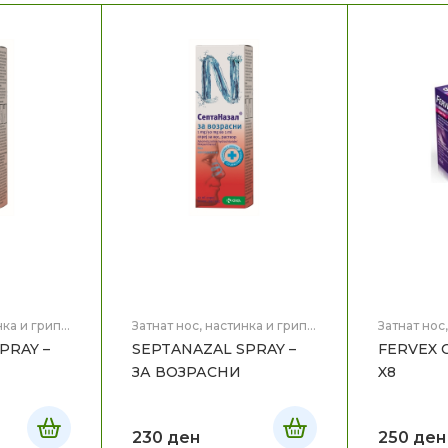
нка и грип
,
Затнат нос, настинка и грип
,
Затнат нос
Здравје
Здравје
PRAY –
SEPTANAZAL SPRAY –
FERVEX 
ЗА ВОЗРАСНИ
X8
230
ден
250
ден