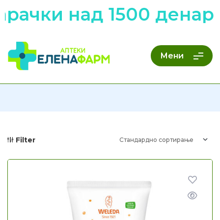
рачки над 1500 денари
Мени
Filter