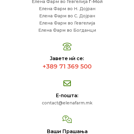
Елена Фарм во Гевгелија
Г-Мол
Елена Фарм во Н. Дојран
Елена Фарм во С. Дојран
Елена Фарм во Гевгелија
Елена Фарм во Богданци
Јавете нѝ се:
+389 71 369 500
Е-пошта:
contact@elenafarm.mk
Ваши Прашања