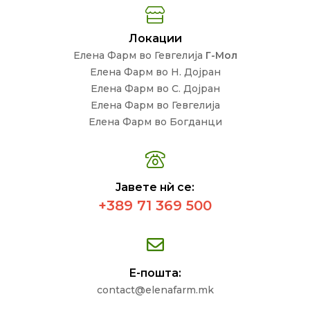
Локации
Елена Фарм во Гевгелија
Г-Мол
Елена Фарм во Н. Дојран
Елена Фарм во С. Дојран
Елена Фарм во Гевгелија
Елена Фарм во Богданци
Јавете нѝ се:
+389 71 369 500
Е-пошта:
contact@elenafarm.mk