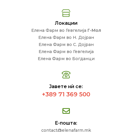
Локации
Елена Фарм во Гевгелија
Г-Мол
Елена Фарм во Н. Дојран
Елена Фарм во С. Дојран
Елена Фарм во Гевгелија
Елена Фарм во Богданци
Јавете нѝ се:
+389 71 369 500
Е-пошта:
contact@elenafarm.mk