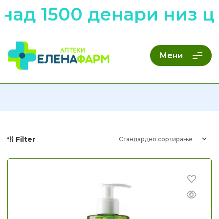
ад 1500 денари низ ц
Мени
Filter