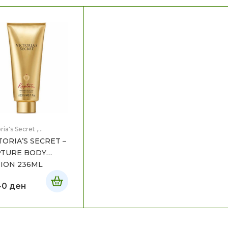
ria's Secret
,
нато
TORIA’S SECRET –
PTURE BODY
ION 236ML
40
ден