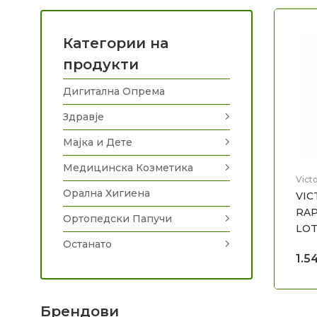
Категории на
продукти
Дигитална Опрема
Здравје
Мајка и Дете
Медицинска Козметика
Victo
Оста
Орална Хигиена
VIC
RA
Ортопедски Папучи
LOT
Останато
1.5
Брендови