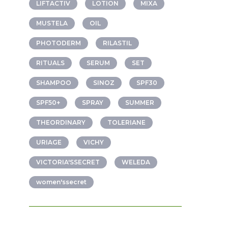
LIFTACTIV
LOTION
MIXA
MUSTELA
OIL
PHOTODERM
RILASTIL
RITUALS
SERUM
SET
SHAMPOO
SINOZ
SPF30
SPF50+
SPRAY
SUMMER
THEORDINARY
TOLERIANE
URIAGE
VICHY
VICTORIA'SSECRET
WELEDA
women'ssecret