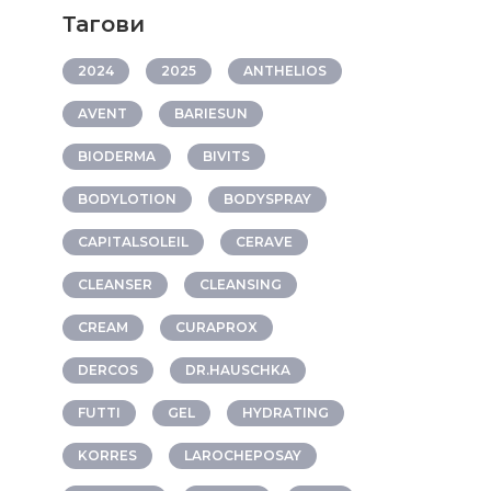
Тагови
2024
2025
ANTHELIOS
AVENT
BARIESUN
BIODERMA
BIVITS
BODYLOTION
BODYSPRAY
CAPITALSOLEIL
CERAVE
CLEANSER
CLEANSING
CREAM
CURAPROX
DERCOS
DR.HAUSCHKA
FUTTI
GEL
HYDRATING
KORRES
LAROCHEPOSAY