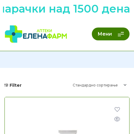
арачки над 1500 денар
Мени
Filter