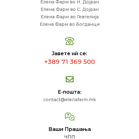
Елена Фарм во Н. Дојран
Елена Фарм во С. Дојран
Елена Фарм во Гевгелија
Елена Фарм во Богданци
Јавете нѝ се:
+389 71 369 500
Е-пошта:
contact@elenafarm.mk
Ваши Прашања
ЧПП