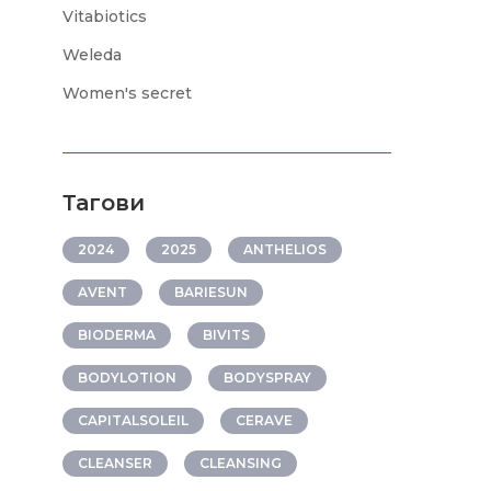
Vitabiotics
Weleda
Women's secret
Тагови
2024
2025
ANTHELIOS
AVENT
BARIESUN
BIODERMA
BIVITS
BODYLOTION
BODYSPRAY
CAPITALSOLEIL
CERAVE
CLEANSER
CLEANSING