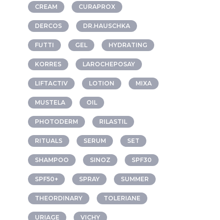
CREAM
CURAPROX
DERCOS
DR.HAUSCHKA
FUTTI
GEL
HYDRATING
KORRES
LAROCHEPOSAY
LIFTACTIV
LOTION
MIXA
MUSTELA
OIL
PHOTODERM
RILASTIL
RITUALS
SERUM
SET
SHAMPOO
SINOZ
SPF30
SPF50+
SPRAY
SUMMER
THEORDINARY
TOLERIANE
URIAGE
VICHY