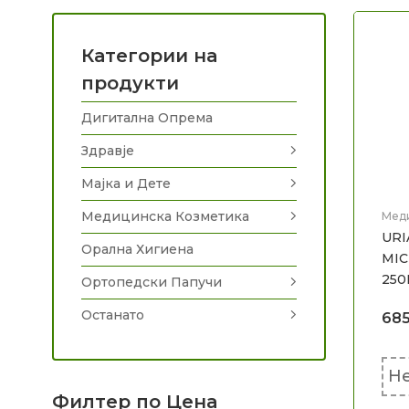
Категории на
продукти
Дигитална Опрема
Здравје
Мајка и Дете
Медицинска Козметика
Мед
Нега
URI
Орална Хигиена
MIC
250
Ортопедски Папучи
Останато
68
Не
Филтер по Цена