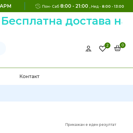
ФАРМ
8:00 - 21:00
Пон- Саб
, Нед -
8:00 - 13:00
есплатна достава на н
0
2
Контакт
Прикажан е еден резултат