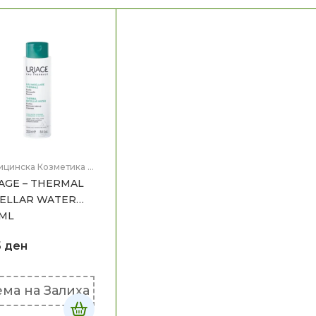
ицинска Козметика
,
 на лице
AGE – THERMAL
ELLAR WATER
ML
5
ден
ма на Залиха