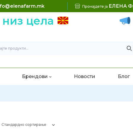
nfo@elenafarm.mk
ЕЛЕНА 
Пронајдете ја
низ цела
Б
Брендови
Новости
Блог