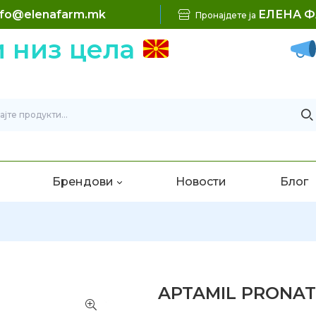
nfo@elenafarm.mk
ЕЛЕНА 
Пронајдете ја
з цела
Бес
Брендови
Новости
Блог
APTAMIL PRONAT