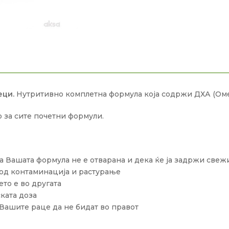
еци.
Нутритивно комплетна формула која содржи ДХА (Омег
 за сите почетни формули.
ка Вашата формула не е отварана и дека ќе ја задржи свеж
 од контаминација и растурање
то е во другата
ската доза
 Вашите раце да не бидат во правот