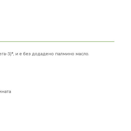
а-3)*, и е без додадено палмино масло.
ината