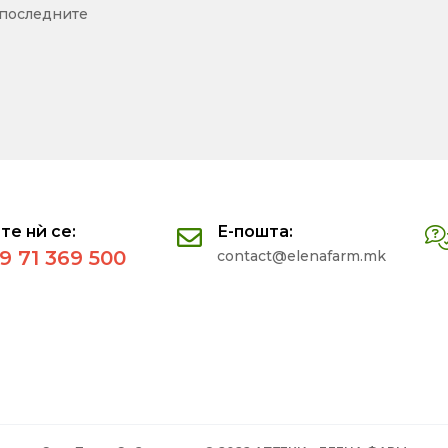
 последните
те нѝ се:
Е-пошта:
9 71 369 500
contact@elenafarm.mk