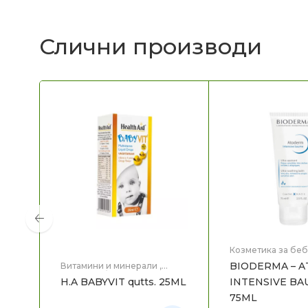
Слични производи
Козметика за беб
Мајка и Дете
,
Мед
BIODERMA – 
Витамини и минерали
,
Козметика
,
Нега 
Витамини/пробиотици за
H.A BABYVIT qutts. 25ML
INTENSIVE B
бебе и дете
,
Здравје
,
Мајка
и Дете
75ML