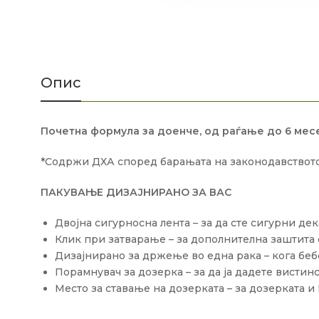
Опис
Почетна формула за доенче, од раѓање до 6 мес
*Содржи ДХА според барањата на законодавството
ПАКУВАЊЕ ДИЗАЈНИРАНО ЗА ВАС
Двојна сигурносна лента – за да сте сигурни де
Клик при затварање – за дополнителна заштита
Дизајнирано за држење во една рака – кога бебе
Порамнувач за дозерка – за да ја дадете вистин
Место за ставање на дозерката – за дозерката и