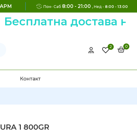
ФАРМ
8:00 - 21:00
Пон- Саб
, Нед -
8:00 - 13:00
платна достава на нар
0
2
Контакт
URA 1 800GR