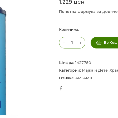
1.229
ден
Почетна формула за доенче
Количина:
Во Кош
Шифра:
1427780
Категории:
Мајка и Дете
,
Хран
Ознака:
APTAMIL
Facebook