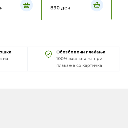
н
890
ден
86
дршка
Обезбедени плаќања
а на
100% заштита на при
плаќање со картичка