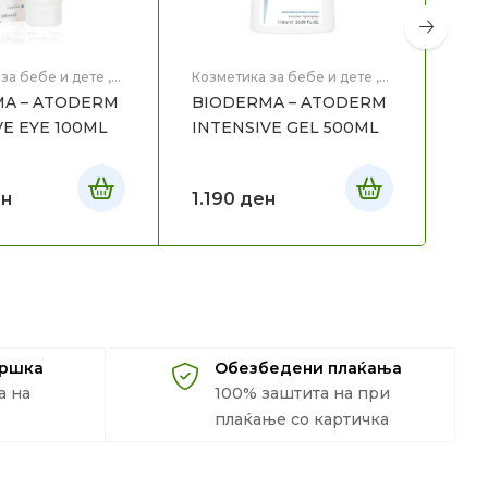
за бебе и дете
,
Козметика за бебе и дете
,
Коз
те
,
Медицинска
Мајка и Дете
,
Медицинска
Мај
A – ATODERM
BIODERMA – ATODERM
BI
,
Нега на лице
Козметика
,
Нега на тело
Коз
VE EYE 100ML
INTENSIVE GEL 500ML
PR
н
1.190
ден
1.1
дршка
Обезбедени плаќања
а на
100% заштита на при
плаќање со картичка