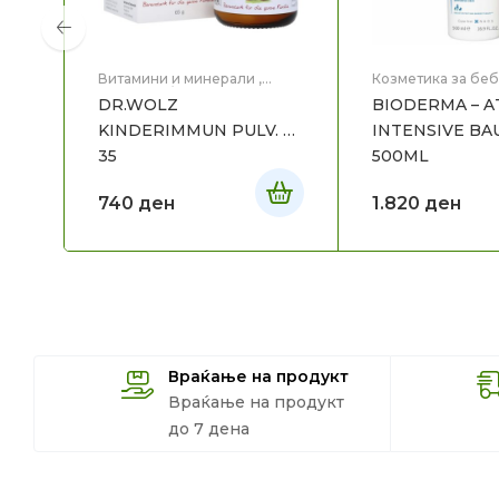
Витамини и минерали
,
Козметика за беб
Витамини/пробиотици за
Мајка и Дете
,
Мед
DR.WOLZ
BIODERMA – 
бебе и дете
,
Здравје
,
Мајка
Козметика
,
Нега 
и Дете
KINDERIMMUN PULV. X
INTENSIVE B
35
500ML
740
ден
1.820
ден
Враќање на продукт
Враќање на продукт
до 7 дена