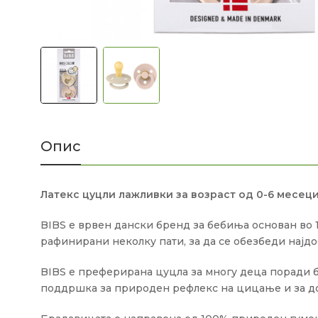
Опис
Латекс цуцли лажливки за возраст од 0-6 месеци
BIBS е врвен дански бренд за бебиња основан во 1
рафинирани неколку пати, за да се обезбеди најдо
BIBS е преферирана цуцла за многу деца поради б
поддршка за природен рефлекс на цицање и за д