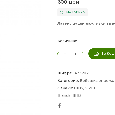
600
ден
1 НА ЗАЛИХА
Латекс цуцли лажливки за в
Количина:
Во Кош
Шифра:
1433282
Категории:
Бебешка опрема
,
Ознаки:
BIBS
,
SIZE1
Brands:
BIBS
Facebook