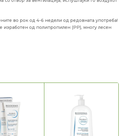
 со отвор за вентилација, испуштајќи го воздухот
мените во рок од 4-6 недели од редовната употреба!
е изработен од полипропилен (PP), многу лесен