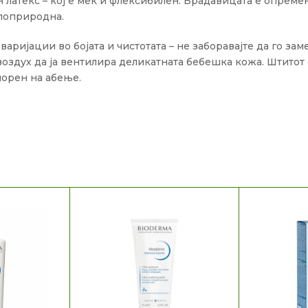
атекс – кој е мек и флексибилен. Брадавицата е опремена
 поприродна.
аријации во бојата и чистотата – не заборавајте да го за
оздух да ја вентилира деликатната бебешка кожа. Штитот 
порен на абење.