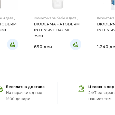
е и дете
,
Козметика за бебе и дете
,
Козметика 
ицинска
Мајка и Дете
,
Медицинска
Мајка и Де
ATODERM
BIODERMA – ATODERM
BIODERM
на тело
Козметика
,
Нега на тело
Козметика
AUME
INTENSIVE BAUME
INTENSI
75ML
690
ден
1.240
де
Бесплатна достава
Целосна по
На нарачки од над
24/7 од стран
1500 денари
нашиот тим