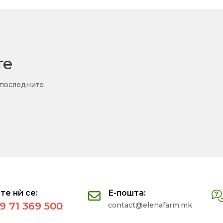
те
 последните
те нѝ се:
Е-пошта:
9 71 369 500
contact@elenafarm.mk