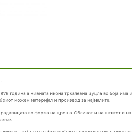
.
978 година а нивната икона тркалезна цуцла во боја има и
бриот можен материјал и производ за најмалите.
радавицата во форма на цреша. Обликот и на штитот и на 
оење.