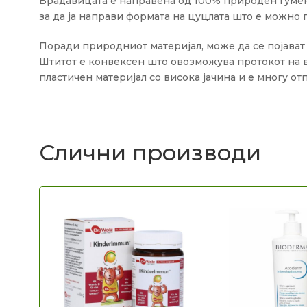
Брадавицата е направена од 100% природен гумен л
за да ја направи формата на цуцлата што е можно
Поради природниот материјал, може да се појават в
Штитот е конвексен што овозможува протокот на в
пластичен материјал со висока јачина и е многу от
Слични производи