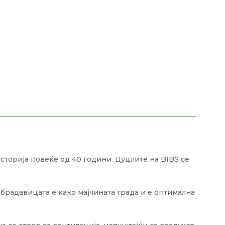
сторија повеќе од 40 години. Цуцлите на BIBS се
брадавицата е како мајчината града и е оптимална