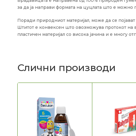
Брадавицата е направена од 100% природен гумен л
за да ја направи формата на цуцлата што е можно
Поради природниот материјал, може да се појават в
Штитот е конвексен што овозможува протокот на в
пластичен материјал со висока јачина и е многу от
Слични производи