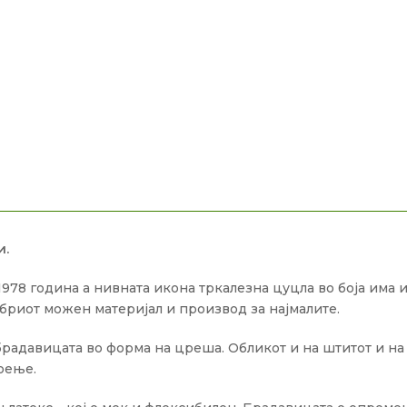
и.
978 година а нивната икона тркалезна цуцла во боја има и
бриот можен материјал и производ за најмалите.
радавицата во форма на цреша. Обликот и на штитот и на 
оење.