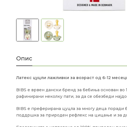
Опис
Латекс цуцли лажливки за возраст од 6-12 месец
BIBS е врвен дански бренд за бебиња основан во 1
рафинирани неколку пати, за да се обезбеди најдо
BIBS е преферирана цуцла за многу деца поради б
поддршка за природен рефлекс на цицање и за д