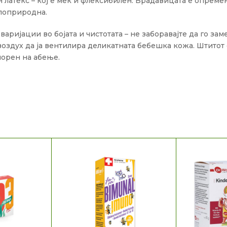
атекс – кој е мек и флексибилен. Брадавицата е опремена
 поприродна.
аријации во бојата и чистотата – не заборавајте да го за
оздух да ја вентилира деликатната бебешка кожа. Штитот 
порен на абење.