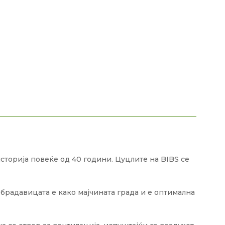
сторија повеќе од 40 години. Цуцлите на BIBS се
брадавицата е како мајчината града и е оптимална