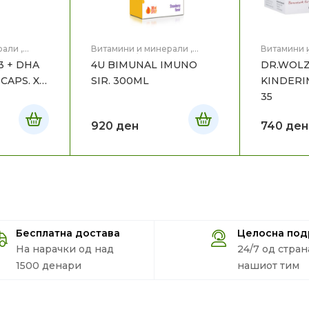
рали
,
Витамини и минерали
,
Витамини 
тици за
Витамини/пробиотици за
Витамини/
3 + DHA
4U BIMUNAL IMUNO
DR.WOL
авје
,
Мајка
бебе и дете
,
Здравје
,
Мајка
бебе и де
и Дете
и Дете
CAPS. X
SIR. 300ML
KINDERI
35
920
ден
740
ден
Бесплатна достава
Целосна по
На нарачки од над
24/7 од стран
1500 денари
нашиот тим