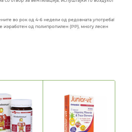
 со отвор за вентилација, испуштајќи го воздухот
мените во рок од 4-6 недели од редовната употреба!
е изработен од полипропилен (PP), многу лесен