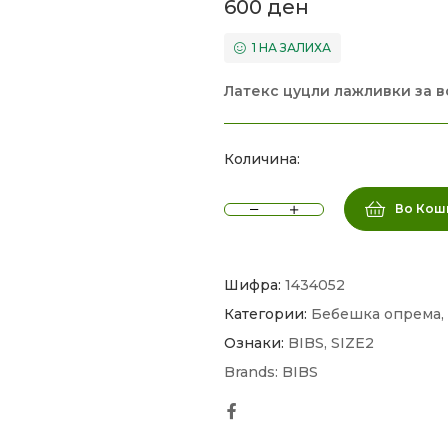
600
ден
1 НА ЗАЛИХА
Латекс цуцли лажливки за в
Количина:
Во Кош
Шифра:
1434052
Категории:
Бебешка опрема
,
Ознаки:
BIBS
,
SIZE2
Brands:
BIBS
Facebook