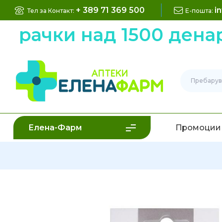
+ 389 71 369 500
i
Тел за Контакт:
Е-пошта:
арачки над 1500 денар
Елена-Фарм
Промоции