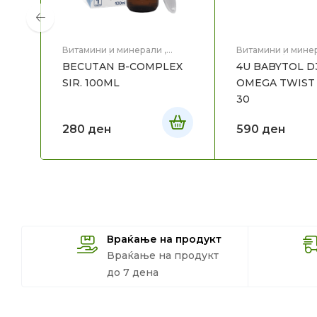
Витамини и минерали
,
Витамини и мине
Витамини/пробиотици за
Витамини/пробио
BECUTAN B-COMPLEX
4U BABYTOL D
бебе и дете
,
Здравје
,
Мајка
бебе и дете
,
Здр
и Дете
и Дете
SIR. 100ML
OMEGA TWIST 
30
280
ден
590
ден
Враќање на продукт
Враќање на продукт
до 7 дена