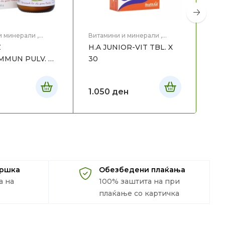
и минерали
,
Витамини и минерали
,
Коз
пробиотици за
Витамини/пробиотици за
Мај
Z
H.A JUNIOR-VIT TBL. X
BI
те
,
Здравје
,
Мајка
бебе и дете
,
Здравје
,
Мајка
Коз
и Дете
MMUN PULV. X
30
IN
50
1.050
ден
1.
дршка
Обезбедени плаќања
а на
100% заштита на при
плаќање со картичка