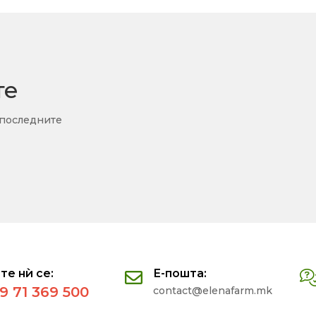
те
 последните
те нѝ се:
Е-пошта:
9 71 369 500
contact@elenafarm.mk