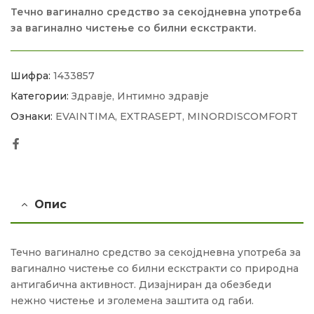
Течно вагинално средство за секојдневна употреба
за вагинално чистење со билни ескстракти.
Шифра:
1433857
Категории:
Здравје
,
Интимно здравје
Ознаки:
EVAINTIMA
,
EXTRASEPT
,
MINORDISCOMFORT
Facebook
Опис
Течно вагинално средство за секојдневна употреба за
вагинално чистење со билни ескстракти со природна
антигабична активност. Дизајниран да обезбеди
нежно чистење и зголемена заштита од габи.