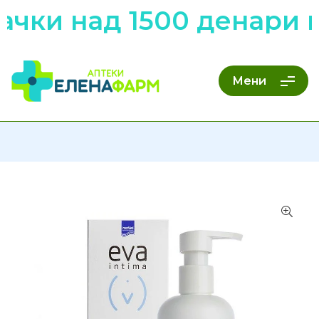
чки над 1500 денари н
Мени