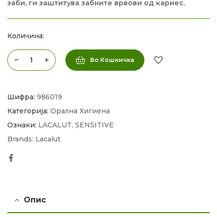
заби, ги заштитува забните врвови од кариес.
Количина:
Во Кошничка
Шифра:
986019
Категорија:
Орална Хигиена
Ознаки:
LACALUT
,
SENSITIVE
Brands:
Lacalut
Facebook
Опис