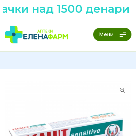
чки над 1500 денари н
Мени