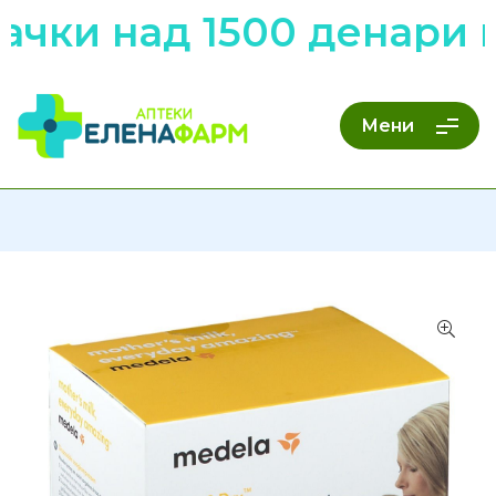
чки над 1500 денари н
Мени