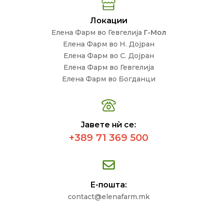
Локации
Елена Фарм во Гевгелија
Г-Мол
Елена Фарм во Н. Дојран
Елена Фарм во С. Дојран
Елена Фарм во Гевгелија
Елена Фарм во Богданци
Јавете нѝ се:
+389 71 369 500
Е-пошта:
contact@elenafarm.mk