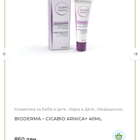
Козметика за бебе и дете
,
Мајка и Дете
,
Медицинска
Козметика
,
Нега на лице
BIODERMA – CICABIO ARNICA+ 40ML
860
ден