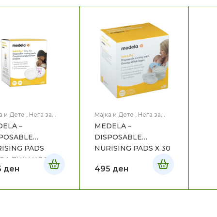
а и Дете
,
Нега за
Мајка и Дете
,
Нега за
а
мама
ELA –
MEDELA –
POSABLE
DISPOSABLE
ISING PADS
NURISING PADS X 30
RA THIN X 30
5
ден
495
ден