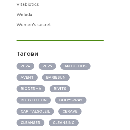
Vitabiotics
Weleda
Women's secret
Тагови
2024
2025
ANTHELIOS
AVENT
BARIESUN
BIODERMA
BIVITS
BODYLOTION
BODYSPRAY
CAPITALSOLEIL
CERAVE
CLEANSER
CLEANSING