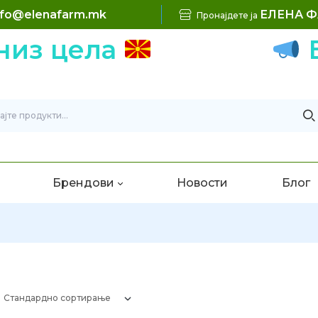
nfo@elenafarm.mk
ЕЛЕНА 
Пронајдете ја
цела
Беспл
Брендови
Новости
Блог