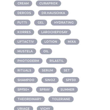
CREAM
CURAPROX
DERCOS
DR.HAUSCHKA
FUTTI
GEL
HYDRATING
KORRES
LAROCHEPOSAY
LIFTACTIV
LOTION
MIXA
MUSTELA
OIL
PHOTODERM
RILASTIL
RITUALS
SERUM
SET
SHAMPOO
SINOZ
SPF30
SPF50+
SPRAY
SUMMER
THEORDINARY
TOLERIANE
URIAGE
VICHY