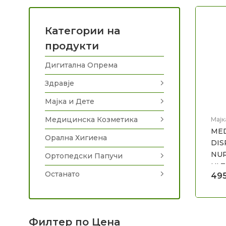
Категории на
продукти
Дигитална Опрема
Здравје
Мајка и Дете
Медицинска Козметика
Мајк
мам
MED
Орална Хигиена
DIS
NUR
Ортопедски Папучи
ULT
Останато
49
Филтер по Цена