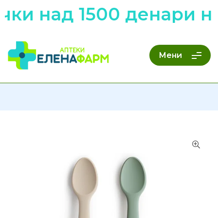
чки над 1500 денари н
Мени