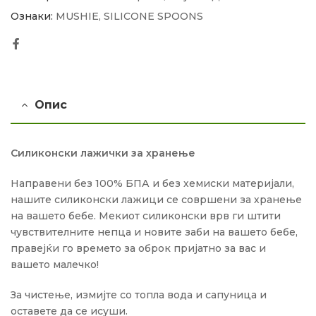
Ознаки:
MUSHIE
,
SILICONE SPOONS
Facebook
Опис
Силиконски лажички за хранење
Направени без 100% БПА и без хемиски материјали,
нашите силиконски лажици се совршени за хранење
на вашето бебе. Мекиот силиконски врв ги штити
чувствителните непца и новите заби на вашето бебе,
правејќи го времето за оброк пријатно за вас и
вашето малечко!
За чистење, измијте со топла вода и сапуница и
оставете да се исуши.