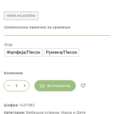
НЕМА НА ЗАЛИХА
Силиконски лажички за хранење
Боја
Жалфија/Песок
Румена/Песок
Количина:
Во Кошничка
Шифра:
1437382
Категории:
Бебешка опрема
,
Мајка и Дете