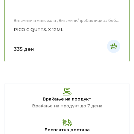
Витамини и минерали
,
Витамини/пробиотици за бебе
и дете
,
Здравје
,
Мајка и Дете
PICO C QUTTS. X 12ML
335
ден
Враќање на продукт
Враќање на продукт до 7 дена
Бесплатна достава