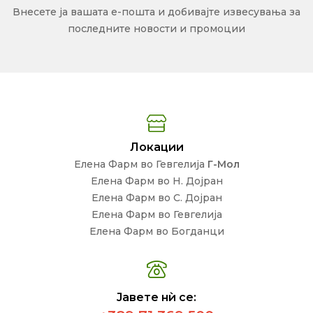
Внесете ја вашата е-пошта и добивајте извесувања за
последните новости и промоции
Локации
Елена Фарм во Гевгелија
Г-Мол
Елена Фарм во Н. Дојран
Елена Фарм во С. Дојран
Елена Фарм во Гевгелија
Елена Фарм во Богданци
Јавете нѝ се: