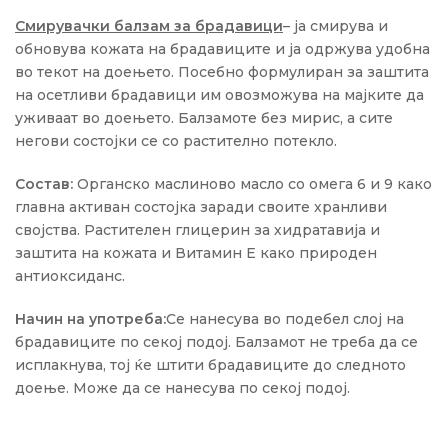
Смирувачки балзам за брадавици
– ја смирува и
обновува кожата на брадавиците и ја одржува удобна
во текот на доењето. Посебно формулиран за заштита
на осетливи брадавици им овозможува на мајките да
уживаат во доењето. Балзамоте без мирис, а сите
негови состојки се со растително потекло.
Состав:
Органско маслиново масло со омега 6 и 9 како
главна активан состојка заради своите хранливи
својства. Растителен глицерин за хидратавија и
заштита на кожата и Витамин Е како природен
антиоксиданс.
Начин на употреба:
Се нанесува во подебел слој на
брадавиците по секој подој. Балзамот не треба да се
исплакнува, тој ќе штити брадавиците до следното
доење. Може да се нанесува по секој подој.