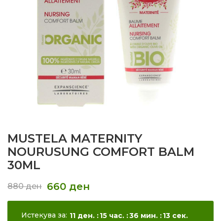
MUSTELA MATERNITY
NOURUSUNG COMFORT BALM
30ML
660
ден
880
ден
Истекува за:
11
ден.
15
час.
36
мин.
12
сек.