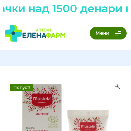
ачки над 1500 денари 
Мени
Попуст!