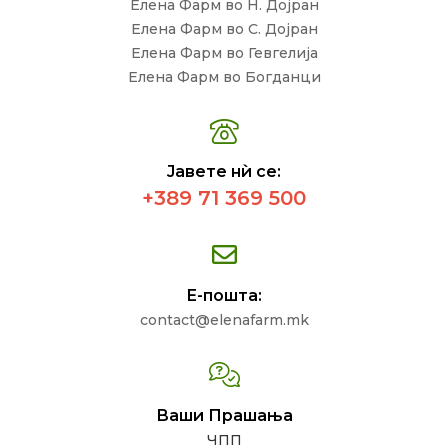
Елена Фарм во Н. Дојран
Елена Фарм во С. Дојран
Елена Фарм во Гевгелија
Елена Фарм во Богданци
Јавете нѝ се:
+389 71 369 500
Е-пошта:
contact@elenafarm.mk
Ваши Прашања
ЧПП