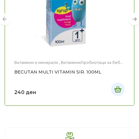
Витамини и минерали
,
Витамини/пробиотици за бебе
и дете
,
Здравје
,
Мајка и Дете
BECUTAN MULTI VITAMIN SIR. 100ML
240
ден