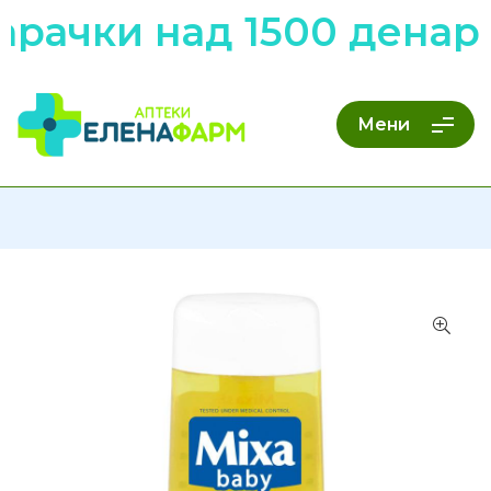
арачки над 1500 денар
Мени