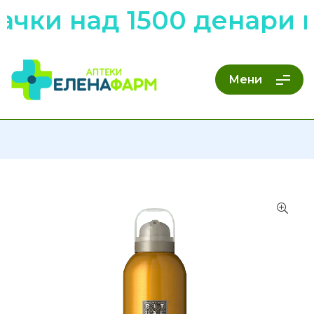
чки над 1500 денари н
Мени