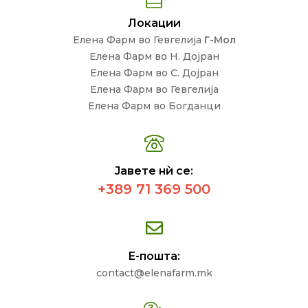
Локации
Елена Фарм во Гевгелија
Г-Мол
Елена Фарм во Н. Дојран
Елена Фарм во С. Дојран
Елена Фарм во Гевгелија
Елена Фарм во Богданци
Јавете нѝ се:
+389 71 369 500
Е-пошта:
contact@elenafarm.mk