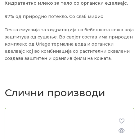
Хидратантно млеко за тело со органски еделвајс.
97% од природно потекло. Со слаб мирис
Течна емулзија за хидратација на бебешката кожа која
заштитува од сушење. Во својот состав има природен
комплекс од Uriage термална вода и органски
еделвајс кој во комбинација со растителни сквалени
создава заштитен и хранлив филм на кожата.
Слични производи