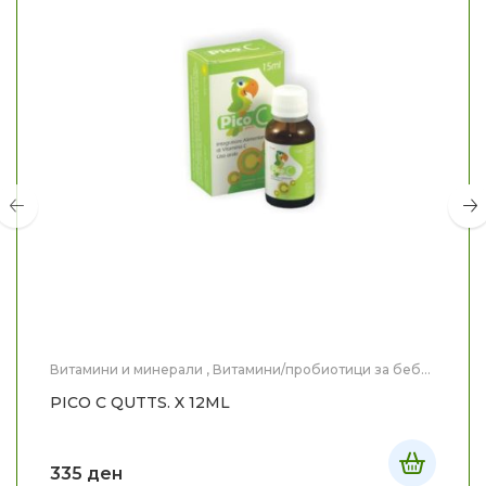
Витамини и минерали
,
Витамини/пробиотици за бебе
и дете
,
Здравје
,
Мајка и Дете
PICO C QUTTS. X 12ML
335
ден