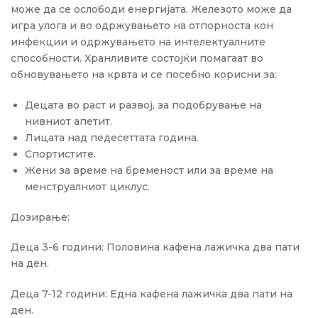
може да се ослободи енергијата. Железото може да
игра улога и во одржувањето на отпорноста кон
инфекции и одржувањето на интелектуалните
способности. Хранливите состојќи помагаат во
обновувањето на крвта и се посебно корисни за:
Децата во раст и развој, за подобрување на
нивниот апетит.
Лицата над педесеттата година.
Спортистите.
Жени за време на бременост или за време на
менструалниот циклус.
Дозирање:
Деца 3-6 години: Половина кафена лажичка два пати
на ден.
Деца 7-12 години: Една кафена лажичка два пати на
ден.