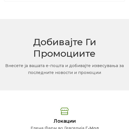
Добивајте Ги
Промоциите
Внесете ја вашата е-пошта и добивајте извесувања за
последните новости и промоции
Локации
Елена Фарм во Гевгелија
Г-Мол