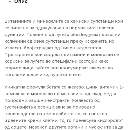
Опис
Витамините и минералите се хемиски супстанци кои
се витални за одржување на нормалните телесни
функции. Повеќето од луѓето обезбедуваат доволни
количини од овие супстанци преку исхраната, но
извесен број страдаат од нивен недостаток.
Препаратите кои содржат витамини и минерали се
корисни за луѓето во специјални состојби како
старите лица, луѓето кои консумираат алкохол во
поголеми количини, пушачите итн.
Уникатна формула богата со железо, цинк, витамин Б-
комплекс и минерали од мешавина од слад, мед и
природни овошни екстракти. Железото од
суспензијата е есенцијално за природно
производство на хемоглобинот кој се наоѓа во
црвените крвни клетки. Тој го пренесува кислородот
од срцето, мозокот, другите органи и мускулите за да