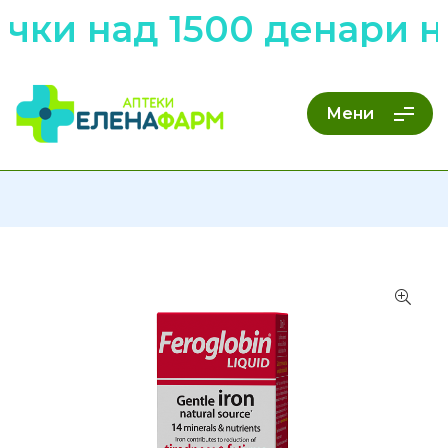
чки над 1500 денари н
Мени