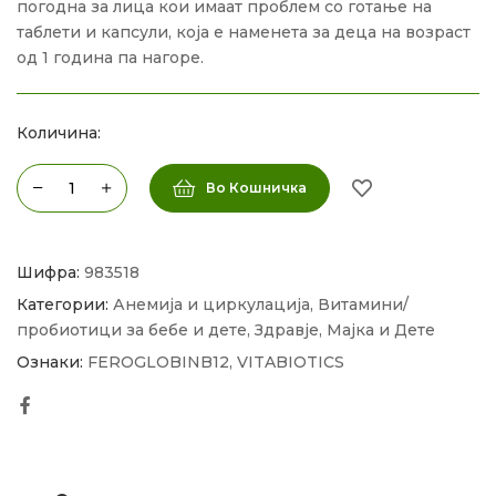
погодна за лица кои имаат проблем со готање на
таблети и капсули, која е наменета за деца на возраст
од 1 година па нагоре.
Количина:
Во Кошничка
Шифра:
983518
Категории:
Анемија и циркулација
,
Витамини/
пробиотици за бебе и дете
,
Здравје
,
Мајка и Дете
Ознаки:
FEROGLOBINB12
,
VITABIOTICS
Facebook