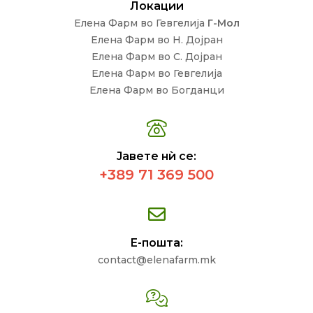
Локации
Елена Фарм во Гевгелија
Г-Мол
Елена Фарм во Н. Дојран
Елена Фарм во С. Дојран
Елена Фарм во Гевгелија
Елена Фарм во Богданци
Јавете нѝ се:
+389 71 369 500
Е-пошта:
contact@elenafarm.mk