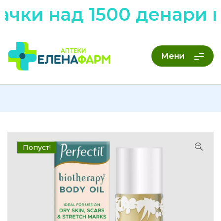
чки над 1500 денари н
Мени
Попуст!