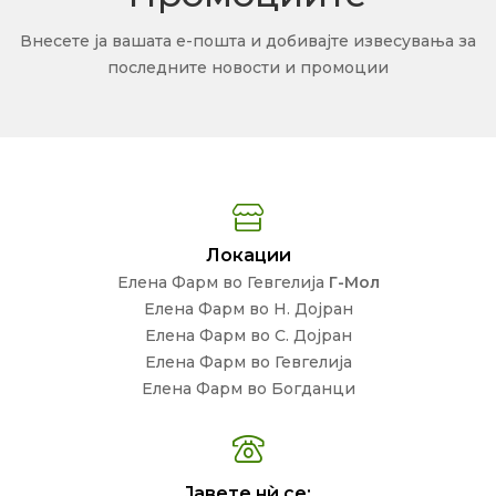
Внесете ја вашата е-пошта и добивајте извесувања за
последните новости и промоции
Локации
Елена Фарм во Гевгелија
Г-Мол
Елена Фарм во Н. Дојран
Елена Фарм во С. Дојран
Елена Фарм во Гевгелија
Елена Фарм во Богданци
Јавете нѝ се: