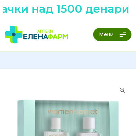
чки над 1500 денари н
Мени