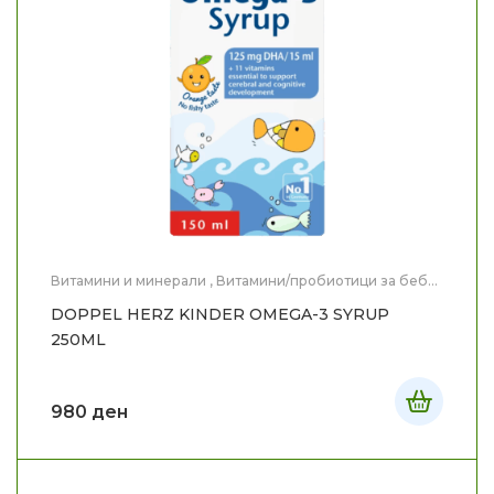
Витамини и минерали
,
Витамини/пробиотици за бебе
и дете
,
Здравје
,
Мајка и Дете
DOPPEL HERZ KINDER OMEGA-3 SYRUP
250ML
980
ден