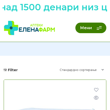
00 денари низ цела
Мени
Filter