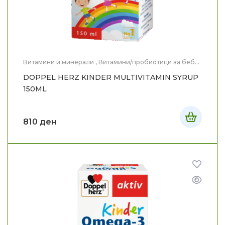
Витамини и минерали
,
Витамини/пробиотици за бебе
и дете
,
Здравје
,
Мајка и Дете
DOPPEL HERZ KINDER MULTIVITAMIN SYRUP
150ML
810
ден