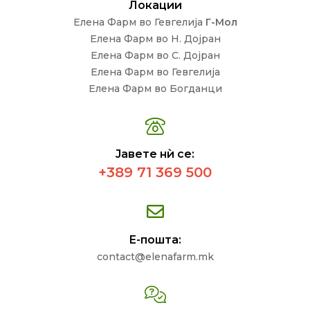
Локации
Елена Фарм во Гевгелија
Г-Мол
Елена Фарм во Н. Дојран
Елена Фарм во С. Дојран
Елена Фарм во Гевгелија
Елена Фарм во Богданци
Јавете нѝ се:
+389 71 369 500
Е-пошта:
contact@elenafarm.mk