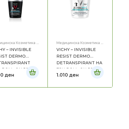
ицинска Козметика
,
Медицинска Козметика
,
 на тело
Нега на тело
HY – INVISIBLE
VICHY – INVISIBLE
SIST DERMO
RESIST DERMO
TRANSPIRANT
DETRANSPIRANT HA
 ROLL-ON 50ML
72H ROLL-ON 50ML
10
ден
1.010
ден