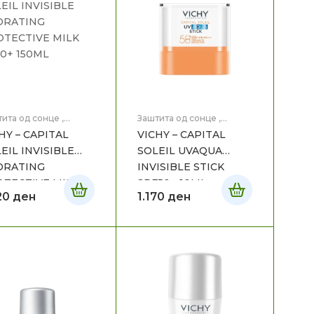
ита од сонце
,
Заштита од сонце
,
ицинска Козметика
Медицинска Козметика
,
HY – CAPITAL
VICHY – CAPITAL
Нега на лице
EIL INVISIBLE
SOLEIL UVAQUA
DRATING
INVISIBLE STICK
TECTIVE MILK
SPF50+ 10ML
20
ден
1.170
ден
0+ 150ML