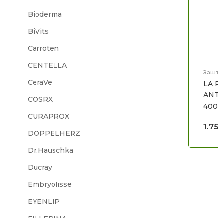
Bioderma
BiVits
Carroten
CENTELLA
Зашт
Мед
CeraVe
LA 
AN
COSRX
400
CURAPROX
INV
1.7
50
DOPPELHERZ
Dr.Hauschka
Ducray
Embryolisse
EYENLIP