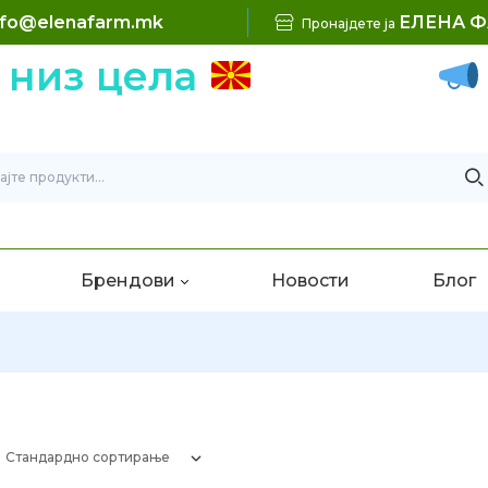
nfo@elenafarm.mk
ЕЛЕНА 
Пронајдете ја
низ цела
Б
Брендови
Новости
Блог