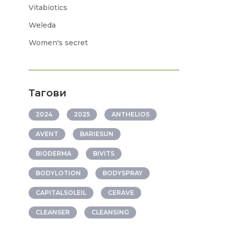
Vitabiotics
Weleda
Women's secret
Тагови
2024
2025
ANTHELIOS
AVENT
BARIESUN
BIODERMA
BIVITS
BODYLOTION
BODYSPRAY
CAPITALSOLEIL
CERAVE
CLEANSER
CLEANSING