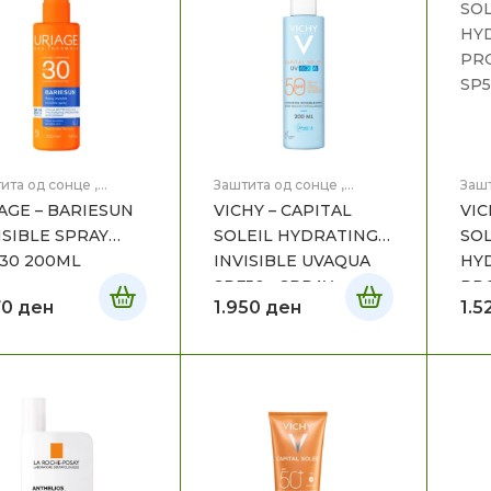
ита од сонце
,
Заштита од сонце
,
Зашт
ицинска Козметика
Медицинска Козметика
Мед
AGE – BARIESUN
VICHY – CAPITAL
VIC
ISIBLE SPRAY
SOLEIL HYDRATING
SOL
30 200ML
INVISIBLE UVAQUA
HY
SPF50+ SPRAY
PRO
70
ден
1.950
ден
1.5
200ML
SP5