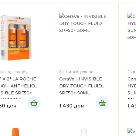
ита од сонце
,
Заштита од сонце
,
Зашт
ицинска Козметика
,
Медицинска Козметика
,
Мед
T X 2* LA ROCHE
CeraVe – INVISIBLE
Cer
 на тело
Нега на лице
AY – ANTHELIOS
DRY TOUCH FLUID
HYD
ISIBLE SPF50+
SPF50+ 50ML
SU
AY 200ML
50
960
ден
1.430
ден
1.