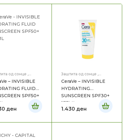
ита од сонце
,
Заштита од сонце
,
ицинска Козметика
Медицинска Козметика
aVe – INVISIBLE
CeraVe – INVISIBLE
RATING FLUID
HYDRATING
NSCREEN SPF50+
SUNSCREEN SPF30+
ML
177ML
430
ден
1.430
ден