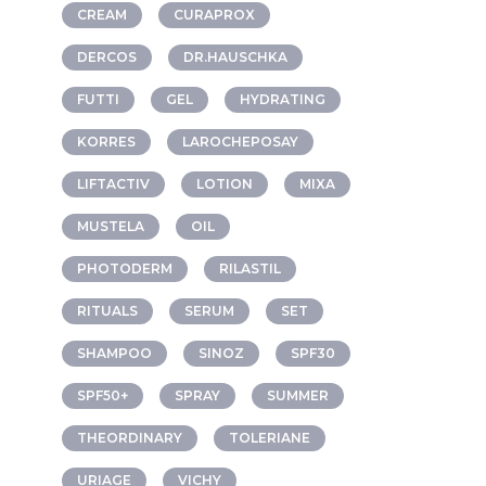
CREAM
CURAPROX
DERCOS
DR.HAUSCHKA
FUTTI
GEL
HYDRATING
KORRES
LAROCHEPOSAY
LIFTACTIV
LOTION
MIXA
MUSTELA
OIL
PHOTODERM
RILASTIL
RITUALS
SERUM
SET
SHAMPOO
SINOZ
SPF30
SPF50+
SPRAY
SUMMER
THEORDINARY
TOLERIANE
URIAGE
VICHY