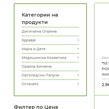
Категории на
продукти
Дигитална Опрема
Здравје
Мајка и Дете
Медицинска Козметика
Зашт
Мед
*SE
Нега
Орална Хигиена
POS
INV
Ортопедски Папучи
SPR
Останато
2.
Филтер по Цена