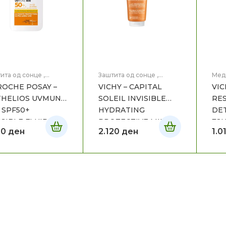
ита од сонце
,
Заштита од сонце
,
Мед
ицинска Козметика
Медицинска Козметика
Нега
ROCHE POSAY –
VICHY – CAPITAL
VIC
THELIOS UVMUNE
SOLEIL INVISIBLE
RE
 SPF50+
HYDRATING
DE
ISIBLE FLUID
PROTECTIVE MILK
72H
50
ден
2.120
ден
1.0
ML
SPF50+ 300ML