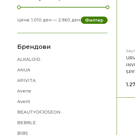
Цена:
1.010 ден
—
2.960 ден
Филтер
Брендови
Зашт
Мед
URI
ALKALOID
INV
ANUA
SPF
APIVITA
1.2
Avene
Avent
BEAUTYOFJOSEON
BEBBLE
BIBS