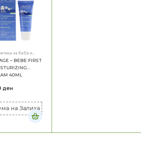
етика за бебе и
,
Мајка и Дете
AGE – BEBE FIRST
STURIZING
EAM 40ML
0
ден
ма на Залиха