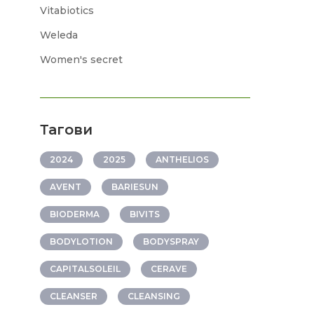
Vitabiotics
Weleda
Women's secret
Тагови
2024
2025
ANTHELIOS
AVENT
BARIESUN
BIODERMA
BIVITS
BODYLOTION
BODYSPRAY
CAPITALSOLEIL
CERAVE
CLEANSER
CLEANSING