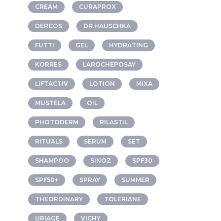
CREAM
CURAPROX
DERCOS
DR.HAUSCHKA
FUTTI
GEL
HYDRATING
KORRES
LAROCHEPOSAY
LIFTACTIV
LOTION
MIXA
MUSTELA
OIL
PHOTODERM
RILASTIL
RITUALS
SERUM
SET
SHAMPOO
SINOZ
SPF30
SPF50+
SPRAY
SUMMER
THEORDINARY
TOLERIANE
URIAGE
VICHY