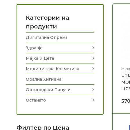
Категории на
продукти
Дигитална Опрема
Здравје
Мајка и Дете
Медицинска Козметика
Мед
Нега
URI
Орална Хигиена
MOI
LIP
Ортопедски Папучи
Останато
57
Филтер по Цена