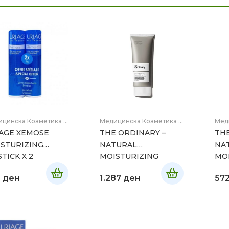
ицинска Козметика
,
Медицинска Козметика
,
Мед
 на лице
Нега на лице
Нега
AGE XEMOSE
THE ORDINARY –
THE
STURIZING
NATURAL
NA
STICK X 2
MOISTURIZING
MO
FACTORS + HA 100ML
FAC
0
ден
1.287
ден
57