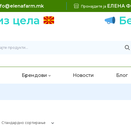
nfo@elenafarm.mk
ЕЛЕНА 
Пронајдете ја
ела
Беспла
Брендови
Новости
Блог