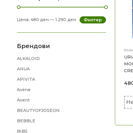
Цена:
480 ден
—
1.290 ден
Филтер
Брендови
Козм
дете
URI
ALKALOID
MOI
ANUA
CR
APIVITA
48
Avene
Avent
Не
BEAUTYOFJOSEON
BEBBLE
BIBS