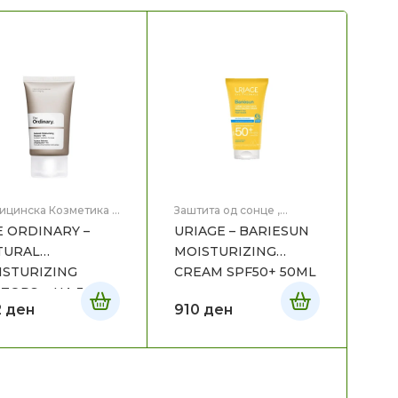
ицинска Козметика
,
Заштита од сонце
,
 на лице
Медицинска Козметика
 ORDINARY –
URIAGE – BARIESUN
TURAL
MOISTURIZING
ISTURIZING
CREAM SPF50+ 50ML
TORS + HA 30ML
2
ден
910
ден