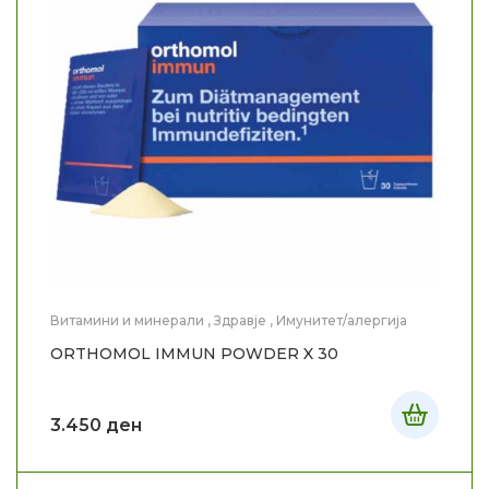
Витамини и минерали
,
Здравје
,
Имунитет/алергија
ORTHOMOL IMMUN POWDER X 30
3.450
ден