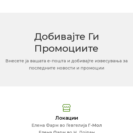
Добивајте Ги
Промоциите
Внесете ја вашата е-пошта и добивајте извесувања за
последните новости и промоции
Локации
Елена Фарм во Гевгелија
Г-Мол
Елена Фарм во Н. Дојран