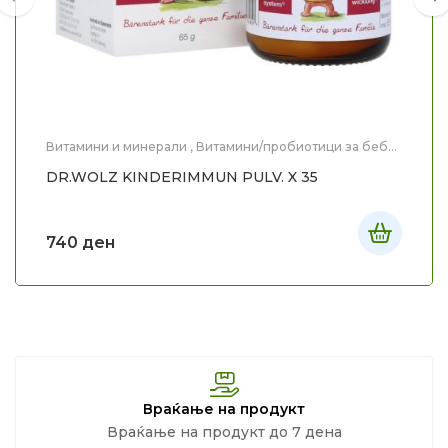
Витамини и минерали
,
Витамини/пробиотици за бебе
и дете
,
Здравје
,
Мајка и Дете
DR.WOLZ KINDERIMMUN PULV. X 35
740
ден
Враќање на продукт
Враќање на продукт до 7 дена