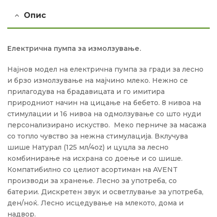
Опис
Електрична пумпа за измолзување.
Најнов модел на електрична пумпа за гради за лесно
и брзо измолзување на мајчино млеко. Нежно се
прилагодува на брадавицата и го имитира
природниот начин на цицање на бебето. 8 нивоа на
стимулации и 16 нивоа на одмолзување со што нуди
персонализирано искуство. Меко перниче за масажа
со топло чувство за нежна стимулација. Вклучува
шише Натурал (125 мл/4oz) и цуцла за лесно
комбинирање на исхрана со доење и со шише.
Компатибилно со целиот асортиман на AVENT
производи за хранење. Лесно за употреба, со
батерии. Дискретен звук и осветлување за употреба,
ден/ноќ. Лесно исцедување на млекото, дома и
надвор.