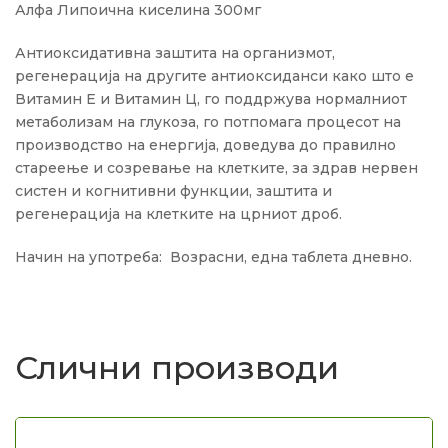
Алфа Липоична киселина 300мг
Антиоксидативна заштита на организмот,
регенерација на другите антиоксиданси како што е
Витамин Е и Витамин Ц, го поддржува нормалниот
метаболизам на глукоза, го потпомага процесот на
производство на енергија, доведува до правилно
стареење и созревање на клетките, за здрав нервен
систен и когнитивни функции, заштита и
регенерација на клетките на црниот дроб.
Начин на употреба: Возрасни, една таблета дневно.
Слични производи