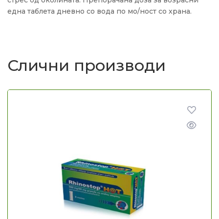
стрес од околината. Препорачана доза за возрасни
една таблета дневно со вода по мо/ност со храна.
Слични производи