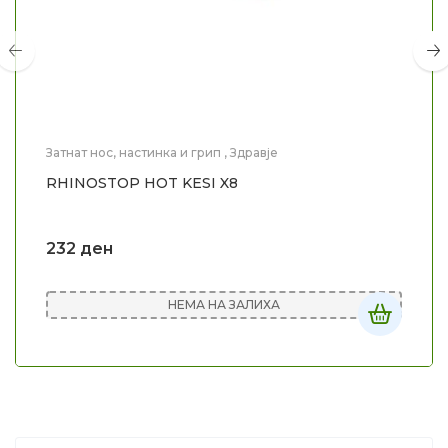
Затнат нос, настинка и грип
,
Здравје
RHINOSTOP HOT KESI X8
232
ден
НЕМА НА ЗАЛИХА