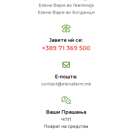
Елена Фарм во Гевгелија
Елена Фарм во Богданци
Јавете нѝ се:
+389 71 369 500
Е-пошта:
contact@elenafarm.mk
Ваши Прашања
ЧПП
Поврат на средства