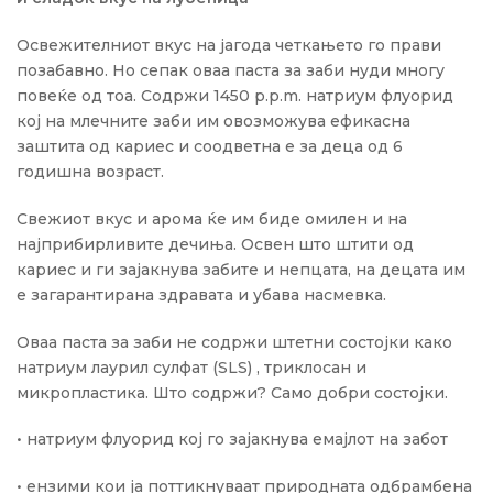
Освежителниот вкус на јагода четкањето го прави
позабавно. Но сепак оваа паста за заби нуди многу
повеќе од тоа. Содржи 1450 p.p.m. натриум флуорид
кој на млечните заби им овозможува ефикасна
заштита од кариес и соодветна е за деца од 6
годишна возраст.
Свежиот вкус и арома ќе им биде омилен и на
најприбирливите дечиња. Освен што штити од
кариес и ги зајакнува забите и непцата, на децата им
е загарантирана здравата и убава насмевка.
Оваа паста за заби не содржи штетни состојки како
натриум лаурил сулфат (SLS) , триклосан и
микропластика. Што содржи? Само добри состојки.
• натриум флуорид кој го зајакнува емајлот на забот
• ензими кои ја поттикнуваат природната одбрамбена