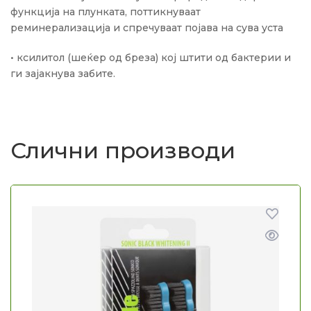
функција на плунката, поттикнуваат
реминерализација и спречуваат појава на сува уста
• ксилитол (шеќер од бреза) кој штити од бактерии и
ги зајакнува забите.
Слични производи