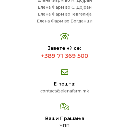
Елена Фарм во Н. Дојран
Елена Фарм во С. Дојран
Елена Фарм во Гевгелија
Елена Фарм во Богданци
Јавете нѝ се:
+389 71 369 500
Е-пошта:
contact@elenafarm.mk
Ваши Прашања
ЧПП