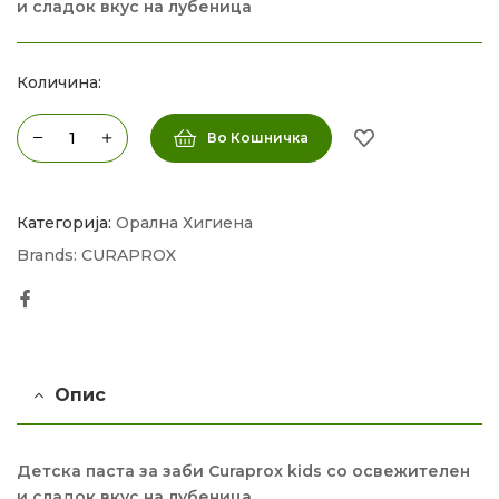
и сладок вкус на лубеница
Количина:
Во Кошничка
Категорија:
Орална Хигиена
Brands:
CURAPROX
Facebook
Опис
Детска паста за заби Curaprox kids со освежителен
и сладок вкус на лубеница