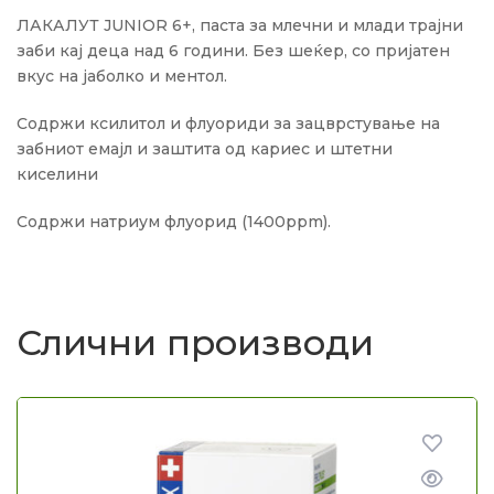
ЛАКАЛУТ JUNIOR 6+, паста за млечни и млади трајни
заби кај деца над 6 години. Без шеќер, со пријатен
вкус на јаболко и ментол.
Содржи ксилитол и флуориди за зацврстување на
забниот емајл и заштита од кариес и штетни
киселини
Содржи натриум флуорид (1400ppm).
Слични производи