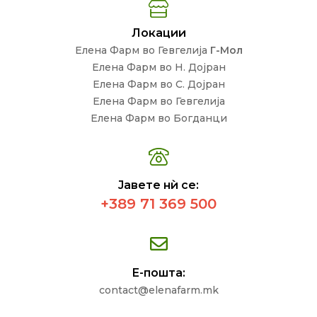
Локации
Елена Фарм во Гевгелија
Г-Мол
Елена Фарм во Н. Дојран
Елена Фарм во С. Дојран
Елена Фарм во Гевгелија
Елена Фарм во Богданци
Јавете нѝ се:
+389 71 369 500
Е-пошта:
contact@elenafarm.mk