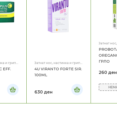
Затнат нос
Здравје
PROBOTA
OREGANO
ГРЛО
нка и грип
,
Затнат нос, настинка и грип
,
Здравје
C EFF.
4U VIRANTO FORTE SIR.
260
ден
100ML
НЕМА
630
ден