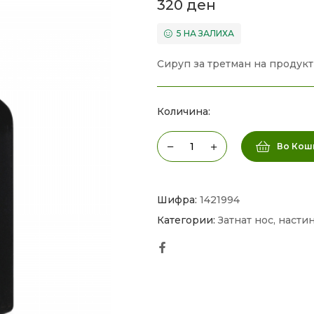
320
ден
5 НА ЗАЛИХА
Сируп за третман на продукт
Количина:
Во Кош
Шифра:
1421994
Категории:
Затнат нос, насти
Facebook