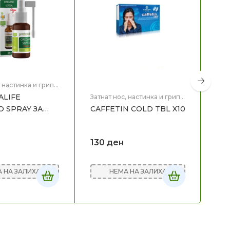
, настинка и грип
,
LIFE
Затнат нос, настинка и грип
,
Здравје
CAFFETIN COLD TBL X10
 SPRAY ЗА
Затн
130
ден
Здр
RH
НЕМА НА ЗАЛИХА
 НА ЗАЛИХА
22