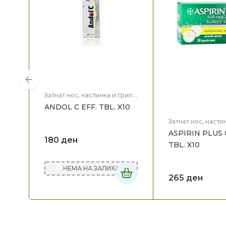
Затнат нос, настинка и грип
,
Здравје
ANDOL C EFF. TBL. X10
Затнат нос, насти
Здравје
ASPIRIN PLUS 
180
ден
TBL. X10
НЕМА НА ЗАЛИХА
265
ден