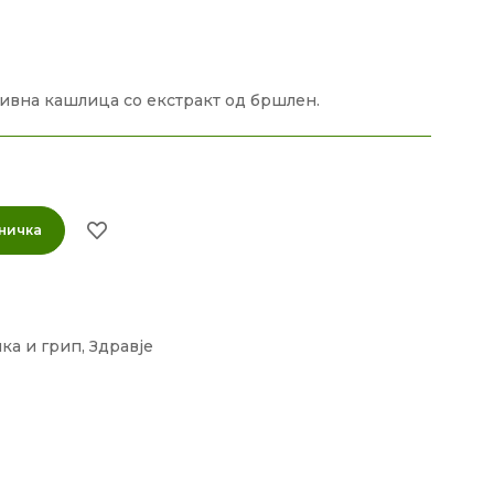
ивна кашлица со екстракт од бршлен.
ничка
нка и грип
,
Здравје