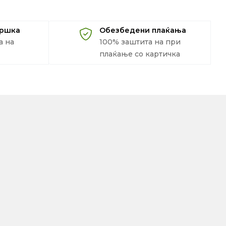
дршка
Обезбедени плаќања
а на
100% заштита на при
плаќање со картичка