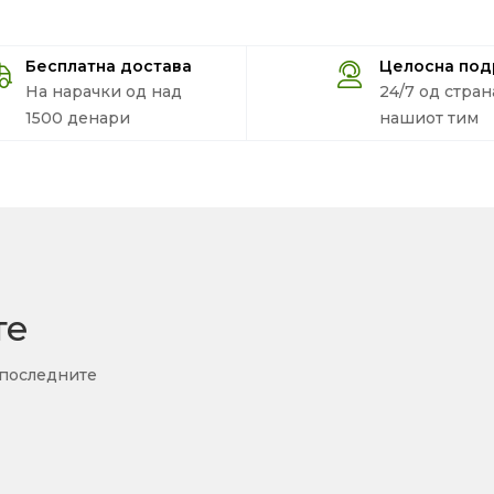
Бесплатна достава
Целосна по
На нарачки од над
24/7 од стран
1500 денари
нашиот тим
те
 последните