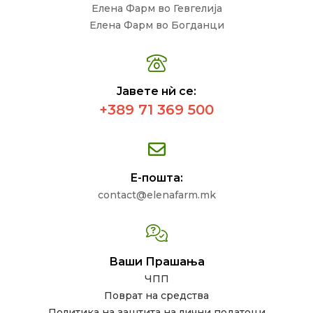
Елена Фарм во Гевгелија
Елена Фарм во Богданци
Јавете нѝ се:
+389 71 369 500
Е-пошта:
contact@elenafarm.mk
Ваши Прашања
ЧПП
Поврат на средства
Политика на заштита на лични податоци