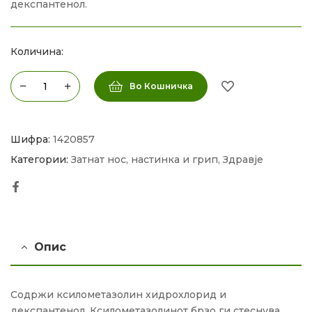
декспантенол.
Количина:
Во Кошничка
Шифра:
1420857
Категории:
Затнат нос, настинка и грип
,
Здравје
Facebook
Опис
Содржи ксилометазолин хидрохлорид и
декспантенол. Ксилометазолинот брзо ги стеснува