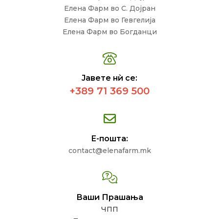
Елена Фарм во С. Дојран
Елена Фарм во Гевгелија
Елена Фарм во Богданци
Јавете нѝ се:
+389 71 369 500
Е-пошта:
contact@elenafarm.mk
Ваши Прашања
ЧПП