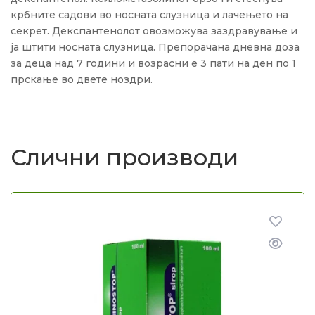
крбните садови во носната слузница и лачењето на
секрет. Декспантенолот овозможува заздравување и
ја штити носната слузница. Препорачана дневна доза
за деца над 7 години и возрасни е 3 пати на ден по 1
прскање во двете ноздри.
Слични производи