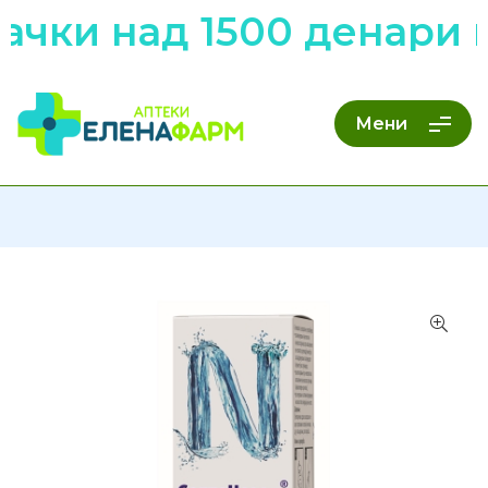
чки над 1500 денари н
Мени