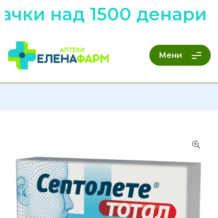
чки над 1500 денари н
Мени