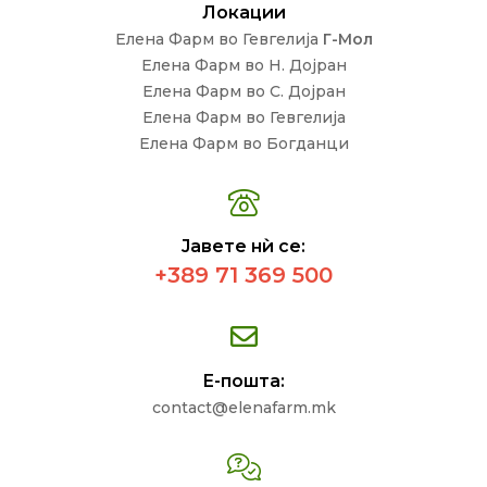
Локации
Елена Фарм во Гевгелија
Г-Мол
Елена Фарм во Н. Дојран
Елена Фарм во С. Дојран
Елена Фарм во Гевгелија
Елена Фарм во Богданци
Јавете нѝ се:
+389 71 369 500
Е-пошта:
contact@elenafarm.mk