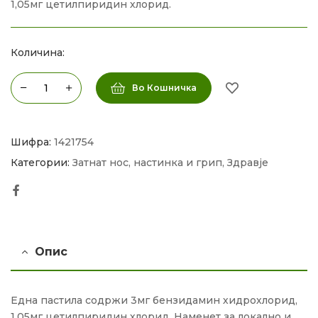
1,05мг цетилпиридин хлорид.
Количина:
Во Кошничка
Шифра:
1421754
Категории:
Затнат нос, настинка и грип
,
Здравје
Facebook
Опис
Една пастила содржи 3мг бензидамин хидрохлорид,
1,05мг цетилпиридин хлорид. Наменет за локално и