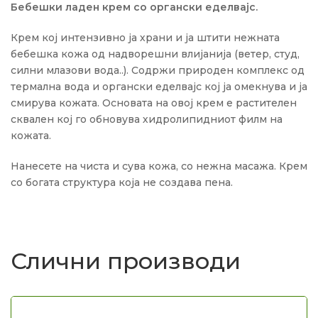
Бебешки ладен крем со органски еделвајс.
Крем кој интензивно ја храни и ја штити нежната
бебешка кожа од надворешни влијанија (ветер, студ,
силни млазови вода..). Содржи природен комплекс од
термална вода и органски еделвајс кој ја омекнува и ја
смирува кожата. Основата на овој крем е растителен
сквален кој го обновува хидролипидниот филм на
кожата.
Нанесете на чиста и сува кожа, со нежна масажа. Крем
со богата структура која не создава пена.
Слични производи