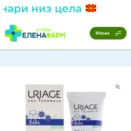
ари низ цела
Мени