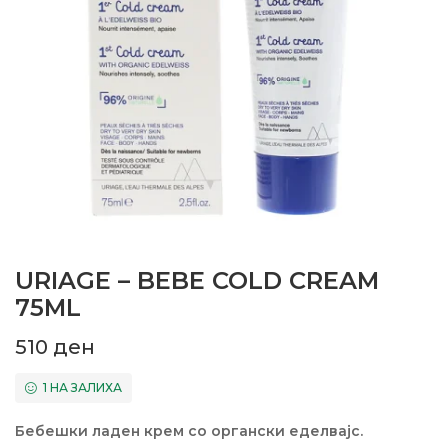
URIAGE – BEBE COLD CREAM
75ML
510
ден
1 НА ЗАЛИХА
Бебешки ладен крем со органски еделвајс.