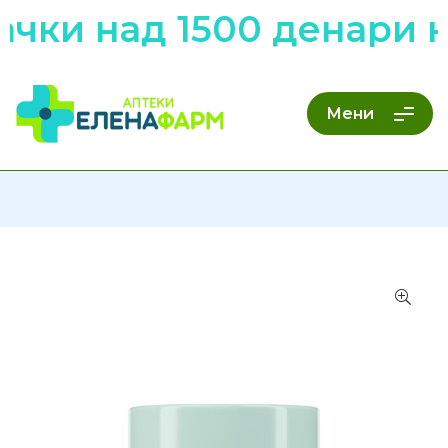
чки над 1500 денари н
Мени