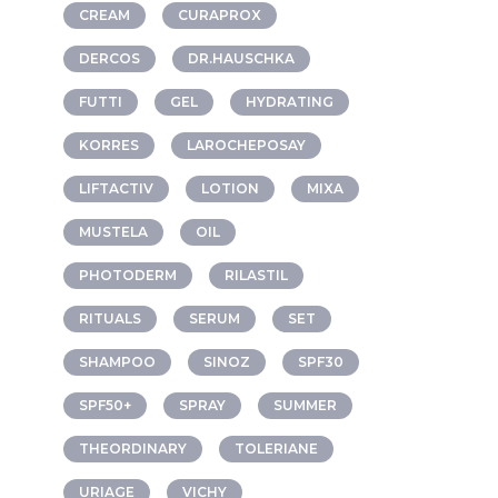
CREAM
CURAPROX
DERCOS
DR.HAUSCHKA
FUTTI
GEL
HYDRATING
KORRES
LAROCHEPOSAY
LIFTACTIV
LOTION
MIXA
MUSTELA
OIL
PHOTODERM
RILASTIL
RITUALS
SERUM
SET
SHAMPOO
SINOZ
SPF30
SPF50+
SPRAY
SUMMER
THEORDINARY
TOLERIANE
URIAGE
VICHY