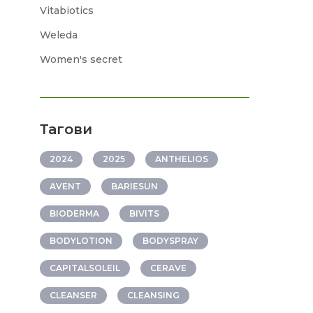
Vitabiotics
Weleda
Women's secret
Тагови
2024
2025
ANTHELIOS
AVENT
BARIESUN
BIODERMA
BIVITS
BODYLOTION
BODYSPRAY
CAPITALSOLEIL
CERAVE
CLEANSER
CLEANSING