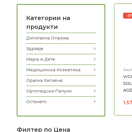
-1
Категории на
продукти
Дигитална Опрема
Здравје
Мајка и Дете
Медицинска Козметика
Зашт
Мед
VIC
Орална Хигиена
SOL
AGE
Ортопедски Папучи
Останато
1.5
Филтер по Цена