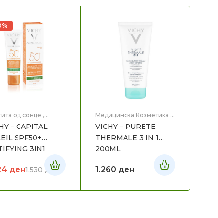
0%
ита од сонце
,
Медицинска Козметика
,
ицинска Козметика
Нега на лице
HY – CAPITAL
VICHY – PURETE
EIL SPF50+
THERMALE 3 IN 1
IFYING 3IN1
200ML
ML
24
ден
1.260
ден
1.530
ден