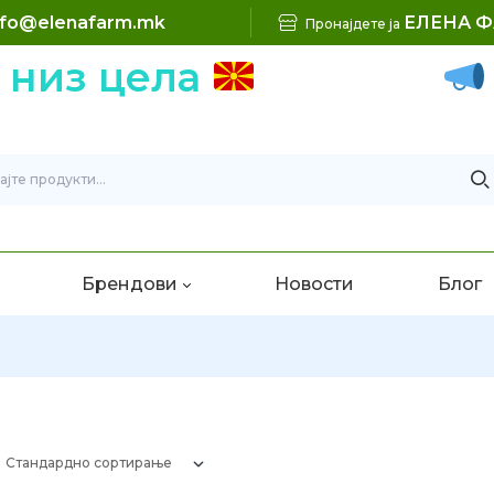
nfo@elenafarm.mk
ЕЛЕНА 
Пронајдете ја
 низ цела
Б
Брендови
Новости
Блог