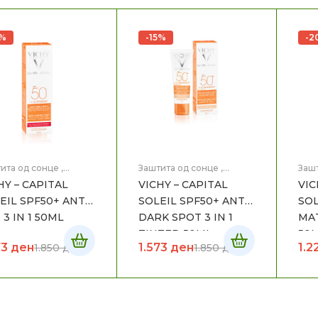
5%
-15%
-2
ита од сонце
,
Заштита од сонце
,
Зашт
ицинска Козметика
Медицинска Козметика
Мед
HY – CAPITAL
VICHY – CAPITAL
VIC
EIL SPF50+ ANTI-
SOLEIL SPF50+ ANTI-
SOL
 3 IN 1 50ML
DARK SPOT 3 IN 1
MAT
TINTED 50ML
50
73
ден
1.573
ден
1.2
1.850
ден
1.850
ден