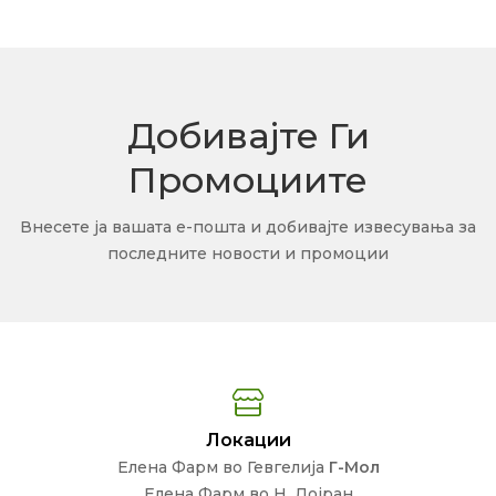
Добивајте Ги
Промоциите
Внесете ја вашата е-пошта и добивајте извесувања за
последните новости и промоции
Локации
Елена Фарм во Гевгелија
Г-Мол
Елена Фарм во Н. Дојран