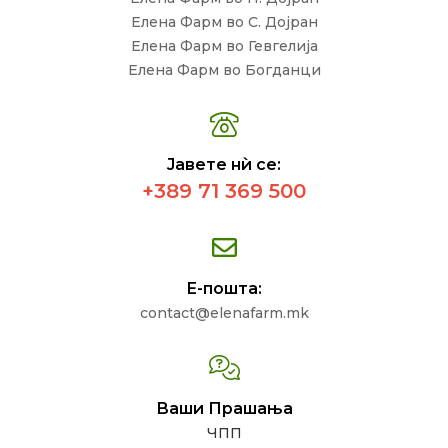
Елена Фарм во С. Дојран
Елена Фарм во Гевгелија
Елена Фарм во Богданци
Јавете нѝ се:
+389 71 369 500
Е-пошта:
contact@elenafarm.mk
Ваши Прашања
ЧПП