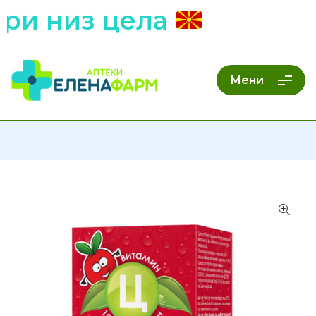
и низ цела
Мени