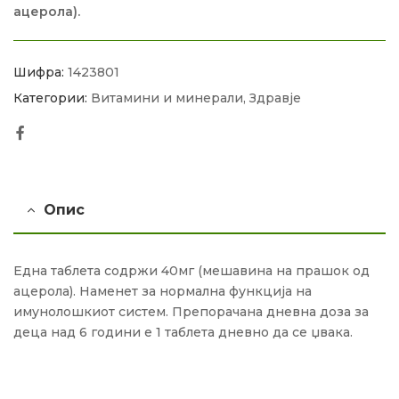
ацерола).
Шифра:
1423801
Категории:
Витамини и минерали
,
Здравје
Facebook
Опис
Една таблета содржи 40мг (мешавина на прашок од
ацерола). Наменет за нормална функција на
имунолошкиот систем. Препорачана дневна доза за
деца над 6 години е 1 таблета дневно да се џвака.