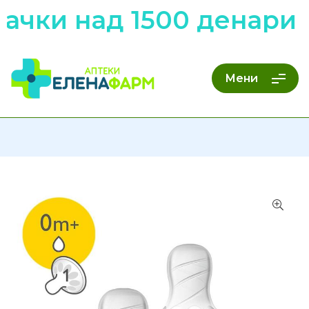
чки над 1500 денари н
Мени