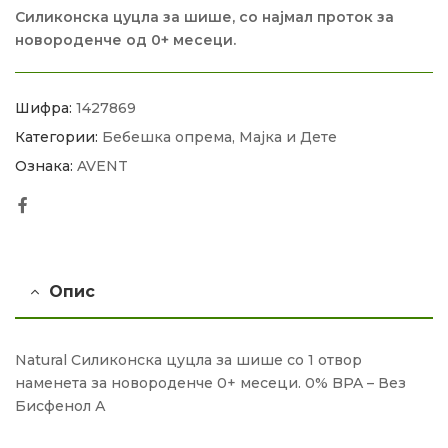
Силиконска цуцла за шише, со најмал проток за
новороденче од 0+ месеци.
Шифра:
1427869
Категории:
Бебешка опрема
,
Мајка и Дете
Ознака:
AVENT
Facebook
Опис
Natural Силиконска цуцла за шише со 1 отвор
наменета за новороденче 0+ месеци. 0% BPA – Вез
Бисфенол А