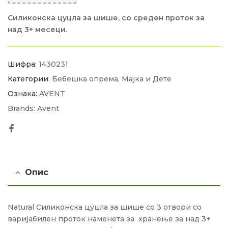
Силиконска цуцла за шише, со среден проток за
над 3+ месеци.
Шифра:
1430231
Категории:
Бебешка опрема
,
Мајка и Дете
Ознака:
AVENT
Brands:
Avent
Facebook
Опис
Natural Силиконска цуцла за шише со 3 отвори со
варијабилен проток наменета за хранење за над 3+