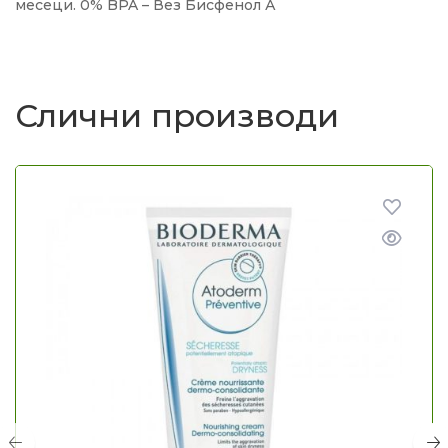
месеци. 0% BPA – Вез Бисфенол А
Слични производи