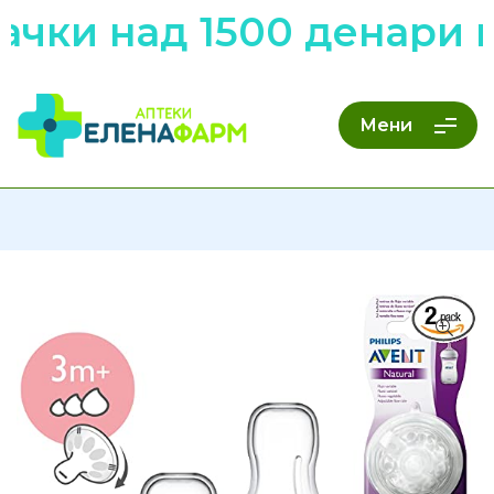
чки над 1500 денари н
Мени