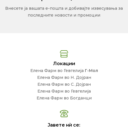
Внесете ја вашата е-пошта и добивајте извесувања за
последните новости и промоции
Локации
Елена Фарм во Гевгелија
Г-Мол
Елена Фарм во Н. Дојран
Елена Фарм во С. Дојран
Елена Фарм во Гевгелија
Елена Фарм во Богданци
Јавете нѝ се: