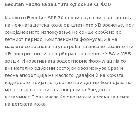
Becutan масло за заштита од сонце СПФ30
Маслото Becutan SPF 30
овозможува висока заштита
на нежната детска кожа од штетното УВ зрачење, при
секојдневното изложување на сонце особено во
летниот период. Комплексната формулација на
маслото се заснова на употреба на високо квалитетни
УВ филтри кои ги апсорбираат сончевите УВА и УВБ
зраци. Иновативната водоотпорна формулација со
внимателно одбрани состојки овозможува брза и
лесна апсорпција на маслото, давајќи ѝ на кожата
кадифесто пријатно чувство при допир без појава на
мрсен сјај на нејзината површина. Заедно со
витаминот Е ова масло ќе овозможи висока заштита
на детската кожа.