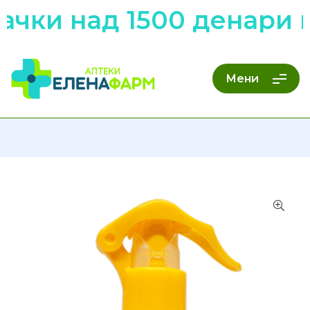
чки над 1500 денари н
Мени