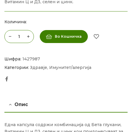
Витамин Ц и Д3, селен и цинк.
Количина:
Во Кошничка
Шифра:
1427987
Категории:
Здравје
,
Имунитет/алергија
Facebook
Опис
Една капсула содржи комбинација од Бета глукани,
Витамин Ц и Д3, селен и цинк кои придонесуваат за