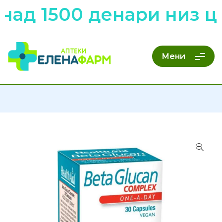
ад 1500 денари низ це
Мени